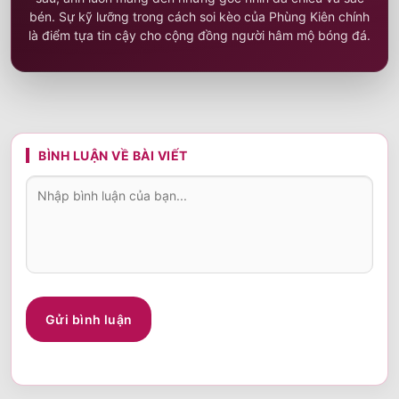
bén. Sự kỹ lưỡng trong cách soi kèo của Phùng Kiên chính
là điểm tựa tin cậy cho cộng đồng người hâm mộ bóng đá.
BÌNH LUẬN VỀ BÀI VIẾT
Gửi bình luận