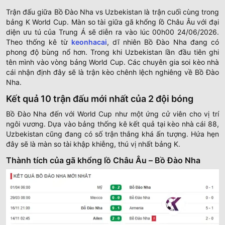
Trận đấu giữa Bồ Đào Nha vs Uzbekistan là trận cuối cùng trong
bảng K World Cup. Màn so tài giữa gã khổng lồ Châu Âu với đại
diện ưu tú của Trung Á sẽ diễn ra vào lúc 00h00 24/06/2026.
Theo thống kê từ
keonhacai
, dĩ nhiên Bồ Đào Nha đang có
phong độ bùng nổ hơn. Trong khi Uzbekistan lần đầu tiên ghi
tên mình vào vòng bảng World Cup. Các chuyên gia soi kèo nhà
cái nhận định đây sẽ là trận kèo chênh lệch nghiêng về Bồ Đào
Nha.
Kết quả 10 trận đấu mới nhất của 2 đội bóng
Bồ Đào Nha đến với World Cup như một ứng cử viên cho vị trí
ngôi vương. Dựa vào bảng thống kê kết quả tại kèo nhà cái 88,
Uzbekistan cũng đang có số trận thắng khá ấn tượng. Hứa hẹn
đây sẽ là màn so tài khập khiễng, thú vị nhất bảng K.
Thành tích của gã khổng lồ Châu Âu – Bồ Đào Nha