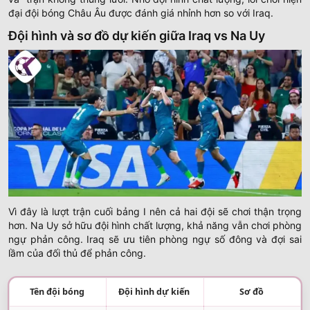
đại đội bóng Châu Âu được đánh giá nhỉnh hơn so với Iraq.
Đội hình và sơ đồ dự kiến giữa Iraq vs Na Uy
Vì đây là lượt trận cuối bảng I nên cả hai đội sẽ chơi thận trọng
hơn. Na Uy sở hữu đội hình chất lượng, khả năng vẫn chơi phòng
ngự phản công. Iraq sẽ ưu tiên phòng ngự số đông và đợi sai
lầm của đối thủ để phản công.
Tên đội bóng
Đội hình dự kiến
Sơ đồ