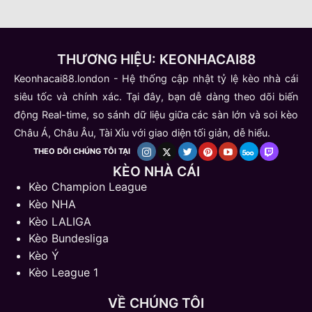
THƯƠNG HIỆU: KEONHACAI88
Keonhacai88.london - Hệ thống cập nhật tỷ lệ kèo nhà cái
siêu tốc và chính xác. Tại đây, bạn dễ dàng theo dõi biến
động Real-time, so sánh dữ liệu giữa các sàn lớn và soi kèo
Châu Á, Châu Âu, Tài Xỉu với giao diện tối giản, dễ hiểu.
THEO DÕI CHÚNG TÔI TẠI
KÈO NHÀ CÁI
Kèo Champion League
Kèo NHA
Kèo LALIGA
Kèo Bundesliga
Kèo Ý
Kèo League 1
VỀ CHÚNG TÔI