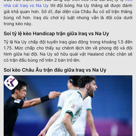
nhà cái Iraq vs Na Uy
thì đội bóng Na Uy thắng sẽ được đánh
giá khả quan hơn. Sở dĩ, đại diện của Châu Âu có số trận thắng
bùng nổ hơn. Iraq dù chơi kỷ luật nhưng vẫn là đội cửa dưới
trong kèo này.
Soi tỷ lệ kèo Handicap trận giữa Iraq vs Na Uy
Tỷ lệ Na Uy chấp đội tuyển Iraq giao động trong khoảng 1.5 đến
1.75. Mức chấp cho thấy sự chênh lệch lớn về phong độ và đội
hình giữa hai đội. Na Uy sở hữu quái vật Haaland chắc chắn sẽ
có trận đấu bùng nổ trên 2 bàn trở lên.
Soi kèo Châu Âu trận đấu giữa Iraq vs Na Uy