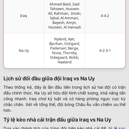
Ahmed Basil, Zaid
Tahseen, Hussein
Ali, Rahman, Doski,
Iraq
4-4-2
Iqbal, Al Ammari,
Bayesh, Amyn,
Hussein, Al Hamadi
Nyland, Ajer,
Bjorkan, Ostigard,
Pedersen; Berge,
Na Uy
4-2-3-1
Nusa, Thorsby,
Odegaard, Bobb,
Haaland
Lịch sử đối đầu giữa đội Iraq vs Na Uy
Theo thống kê, đây là lần đầu tiên trong lịch sử hai đội có trận
đấu chính thức. Na Uy sở hữu đội hình chất lượng, khả năng tấn
công nhanh. Iraq chơi kỷ luật và có hàng phòng ngực cực kỳ
chắc chắn. Xét về tổng thể, đội bóng Châu Âu vẫn chiếm ưu thế
hơn.
Tỷ lệ kèo nhà cái trận đấu giữa Iraq vs Na Uy
Dựa vào thành tích của từng đội trên kèo nhà cái 88
,
tỷ lệ
kèo