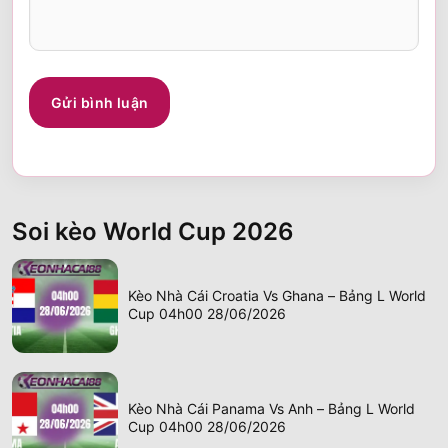
Gửi bình luận
Soi kèo World Cup 2026
Kèo Nhà Cái Croatia Vs Ghana – Bảng L World
Cup 04h00 28/06/2026
Kèo Nhà Cái Panama Vs Anh – Bảng L World
Cup 04h00 28/06/2026