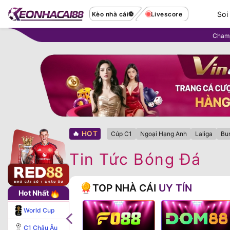
Bỏ
Soi
Kèo nhà cái
Livescore
qua
nội
Champ
dung
🔥
HOT
Cúp C1
Ngoại Hạng Anh
Laliga
Bu
Tin Tức Bóng Đá
TOP NHÀ CÁI
UY TÍN
Hot Nhất
World Cup
C1 Châu Âu