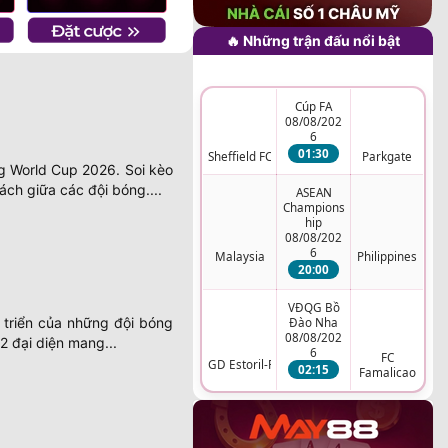
🔥 Những trận đấu nổi bật
Cúp FA
08/08/202
6
01:30
Sheffield FC
Parkgate
ng World Cup 2026. Soi kèo
ách giữa các đội bóng....
ASEAN
Champions
hip
08/08/202
6
Malaysia
Philippines
20:00
VĐQG Bồ
 triển của những đội bóng
Đào Nha
08/08/202
2 đại diện mang...
6
FC
GD Estoril-Praia
02:15
Famalicao