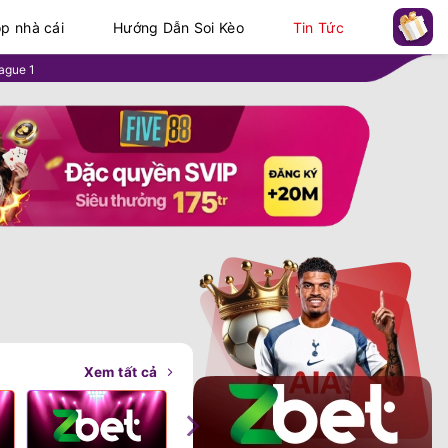
p nhà cái
Hướng Dẫn Soi Kèo
Tin Tức
ague 1
Xem tất cả