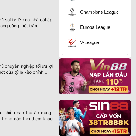
Champions League
ủ soi tỷ lệ kèo nhà cái áp
ong cùng một trận...
Europa League
V-League
ủ chuyên nghiệp tối ưu lợi
t của tỷ lệ kèo chính...
c nhiều cao thủ áp dụng.
t trong các thời điểm khác