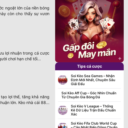
ớc ngoặt lớn của nền bóng
 này còn cho thấy sự vươn
ưu lợi nhuận trong cá cược
i chơi hạn chế tối...
Tips cá cược
Soi Kèo Sea Games – Nhận
Định Mới Nhất, Chuyên Sâu
Giải Đấu
Soi Kèo Aff Cup – Góc Nhìn Chuẩn
tạo lợi thế, tăng khả năng
Từ Chuyên Gia Bóng Đá
nhuận lớn. Kèo nhà cái 88...
Soi Kèo V League – Thống
Kê Dữ Liệu Trận Đấu Chuẩn
Xác
Soi Kèo Fifa Club World Cup
– Cập Nhật Biến Động Chuẩn