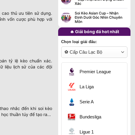
Xác
 cao thủ ưu tiên sử dụng.
Soi Kèo Asian Cup – Nhận
Định Dưới Góc Nhìn Chuyên
hỉnh vốn cược phù hợp với
Môn
🔥 Giải bóng đá hot nhất
Chọn loại giải đấu:
oán tỷ lệ kèo chuẩn xác.
 liệu lịch sử của các đội
Premier League
La Liga
Serie A
 thao nhắc đến khi soi kèo
học thuần túy để tạo ra...
Bundesliga
Ligue 1