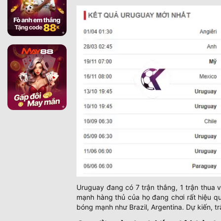
Uruguay đang có 7 trận thắng, 1 trận thua v
mạnh hàng thủ của họ đang chơi rất hiệu qu
bóng mạnh như Brazil, Argentina. Dự kiến, trậ