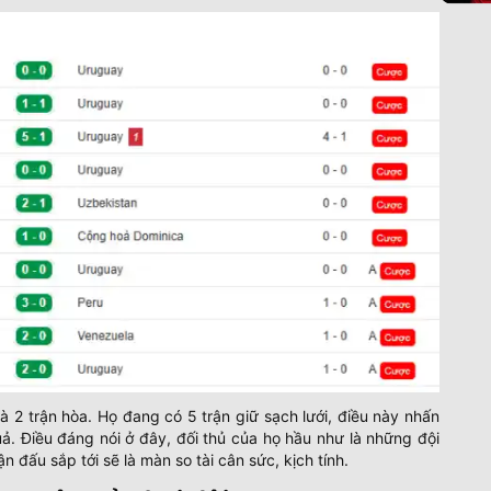
à 2 trận hòa. Họ đang có 5 trận giữ sạch lưới, điều này nhấn
ả. Điều đáng nói ở đây, đối thủ của họ hầu như là những đội
n đấu sắp tới sẽ là màn so tài cân sức, kịch tính.