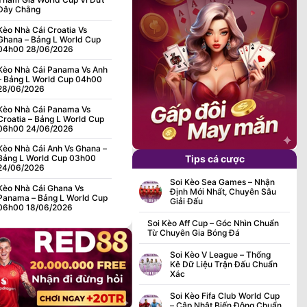
Dây Chằng
Kèo Nhà Cái Croatia Vs
Ghana – Bảng L World Cup
04h00 28/06/2026
Kèo Nhà Cái Panama Vs Anh
– Bảng L World Cup 04h00
28/06/2026
Kèo Nhà Cái Panama Vs
Croatia – Bảng L World Cup
06h00 24/06/2026
Kèo Nhà Cái Anh Vs Ghana –
Tips cá cược
Bảng L World Cup 03h00
24/06/2026
Soi Kèo Sea Games – Nhận
Kèo Nhà Cái Ghana Vs
Định Mới Nhất, Chuyên Sâu
Panama – Bảng L World Cup
Giải Đấu
06h00 18/06/2026
Soi Kèo Aff Cup – Góc Nhìn Chuẩn
Từ Chuyên Gia Bóng Đá
Soi Kèo V League – Thống
Kê Dữ Liệu Trận Đấu Chuẩn
Xác
Soi Kèo Fifa Club World Cup
– Cập Nhật Biến Động Chuẩn