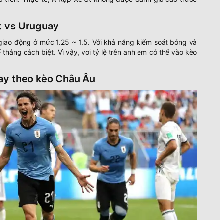
t vs Uruguay
iao động ở mức 1.25 ~ 1.5. Với khả năng kiểm soát bóng và
thắng cách biệt. Vì vậy, vơi tỷ lệ trên anh em có thể vào kèo
uay theo kèo Châu Âu