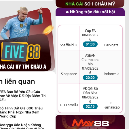
🔥 Những trận đấu nổi bật
Cúp FA
08/08/202
6
01:30
Sheffield FC
Parkgate
ASEAN
Champions
hip
07/08/202
6
Singapore
Indonesia
20:00
n liên quan
VĐQG Bồ
FIFA Bác Bỏ Yêu Cầu Của
Đào Nha
Iran Về Việc Đổi Địa Điểm Thi
08/08/202
Đấu
6
FC
GD Estoril-Praia
02:15
Famalicao
Đội Hình Đắt Giá 600 Triệu
Bảng Phải Ngồi Nhà Xem
World Cup
Rodrygo Xác Nhận Không
Tham Gia World Cup Vì Đứt