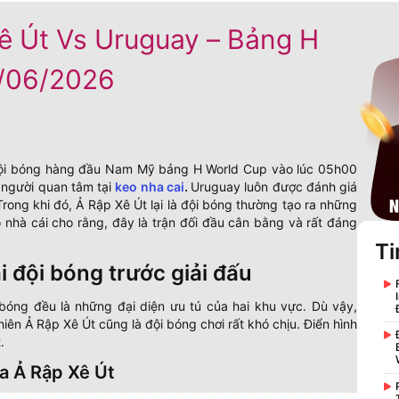
ê Út Vs Uruguay – Bảng H
/06/2026
 đội bóng hàng đầu Nam Mỹ bảng H World Cup vào lúc 05h00
 người quan tâm tại
keo nha cai
.
Uruguay luôn được đánh giá
ong khi đó, Ả Rập Xê Út lại là đội bóng thường tạo ra những
 nhà cái cho rằng, đây là trận đối đầu cân bằng và rất đáng
Ti
i đội bóng trước giải đấu
 bóng đều là những đại diện ưu tú của hai khu vực. Dù vậy,
iên Ả Rập Xê Út cũng là đội bóng chơi rất khó chịu. Điển hình
.
ủa Ả Rập Xê Út