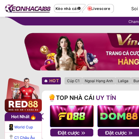
Bỏ
Soi
Kèo nhà cái
Livescore
qua
nội
Champ
dung
🔥
HOT
Cúp C1
Ngoại Hạng Anh
Laliga
Bu
TOP NHÀ CÁI
UY TÍN
Hot Nhất
World Cup
C1 Châu Âu