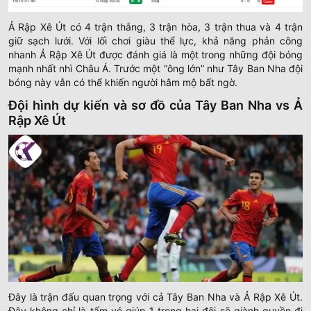
Ả Rập Xê Út có 4 trận thắng, 3 trận hòa, 3 trận thua và 4 trận
giữ sạch lưới. Với lối chơi giàu thể lực, khả năng phản công
nhanh Ả Rập Xê Út được đánh giá là một trong những đội bóng
mạnh nhất nhì Châu Á. Trước một “ông lớn” như Tây Ban Nha đội
bóng này vẫn có thể khiến người hâm mộ bất ngờ.
Đội hình dự kiến và sơ đồ của Tây Ban Nha vs Ả
Rập Xê Út
Đây là trận đấu quan trọng với cả Tây Ban Nha và Ả Rập Xê Út.
Đây không chỉ là tấm vé giúp 1 trong hai đội sẽ giành quyền đi