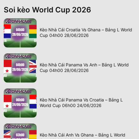
Soi kèo World Cup 2026
Kèo Nhà Cái Croatia Vs Ghana – Bảng L World
Cup 04h00 28/06/2026
Kèo Nhà Cái Panama Vs Anh – Bảng L World
Cup 04h00 28/06/2026
Kèo Nhà Cái Panama Vs Croatia – Bảng L
World Cup 06h00 24/06/2026
Kèo Nhà Cái Anh Vs Ghana – Bảng L World