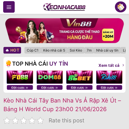
Bỏ
qua
nội
dung
🔥
HOT
Cúp C1
Kèo nhà cái 5
Soi Kèo
7m
Nhà cái uy tín
Lịc
TOP NHÀ CÁI
UY TÍN
Xem tất cả
Kèo Nhà Cái Tây Ban Nha Vs Ả Rập Xê Út –
Bảng H World Cup 23h00 21/06/2026
Rate this post