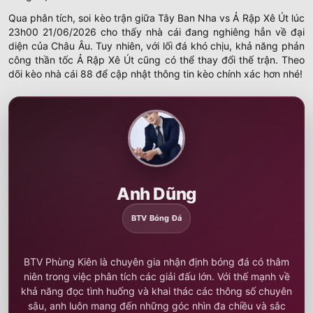
Qua phân tích, soi kèo trận giữa Tây Ban Nha vs Ả Rập Xê Út lúc
23h00 21/06/2026 cho thấy nhà cái đang nghiêng hẳn về đại
diện của Châu Âu. Tuy nhiên, với lối đá khó chịu, khả năng phản
công thần tốc Ả Rập Xê Út cũng có thể thay đổi thế trận. Theo
dõi kèo nhà cái 88
để cập nhật thông tin kèo chính xác hơn nhé!
Anh Dũng
BTV Phùng Kiên là chuyên gia nhận định bóng đá có thâm
niên trong việc phân tích các giải đấu lớn. Với thế mạnh về
khả năng đọc tình huống và khai thác các thông số chuyên
sâu, anh luôn mang đến những góc nhìn đa chiều và sắc