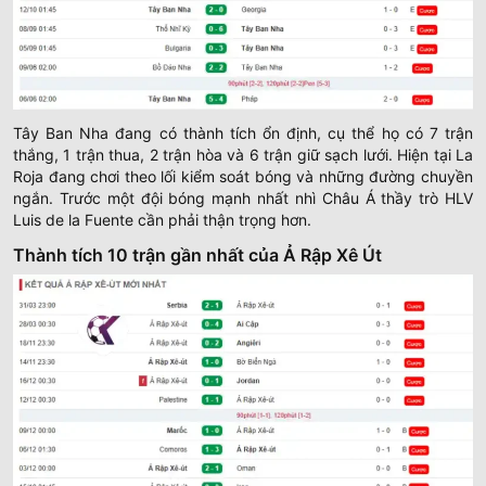
Tây Ban Nha đang có thành tích ổn định, cụ thể họ có 7 trận
thắng, 1 trận thua, 2 trận hòa và 6 trận giữ sạch lưới. Hiện tại La
Roja đang chơi theo lối kiểm soát bóng và những đường chuyền
ngắn. Trước một đội bóng mạnh nhất nhì Châu Á thầy trò HLV
Luis de la Fuente cần phải thận trọng hơn.
Thành tích 10 trận gần nhất của Ả Rập Xê Út