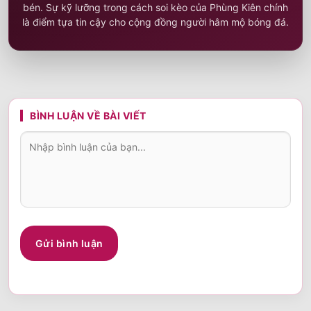
bén. Sự kỹ lưỡng trong cách soi kèo của Phùng Kiên chính
là điểm tựa tin cậy cho cộng đồng người hâm mộ bóng đá.
BÌNH LUẬN VỀ BÀI VIẾT
Gửi bình luận