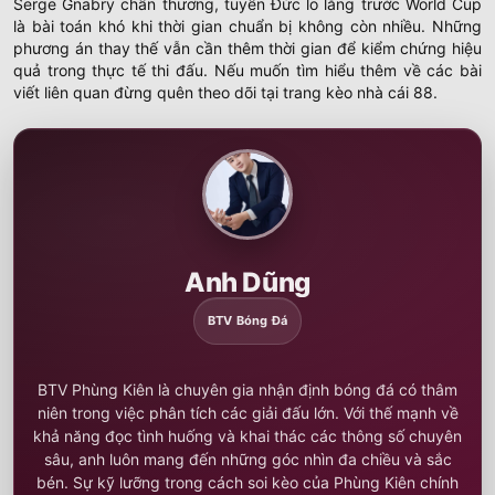
Serge Gnabry chấn thương, tuyển Đức lo lắng trước World Cup
là bài toán khó khi thời gian chuẩn bị không còn nhiều. Những
phương án thay thế vẫn cần thêm thời gian để kiểm chứng hiệu
quả trong thực tế thi đấu. Nếu muốn tìm hiểu thêm về các bài
viết liên quan đừng quên theo dõi tại trang kèo nhà cái 88.
Anh Dũng
BTV Phùng Kiên là chuyên gia nhận định bóng đá có thâm
niên trong việc phân tích các giải đấu lớn. Với thế mạnh về
khả năng đọc tình huống và khai thác các thông số chuyên
sâu, anh luôn mang đến những góc nhìn đa chiều và sắc
bén. Sự kỹ lưỡng trong cách soi kèo của Phùng Kiên chính