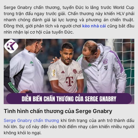
Serge Gnabry chấn thương, tuyển Đức lo lắng trước World Cup
trong trận đấu ngay trước giải. Chấn thương này khiến HLV phải
nhanh chóng đánh giá lại lực lượng và phương án chiến thuật.
Đồng thời, giới phân tích và người chơi
kèo nhà cái
cũng bắt đầu
nhìn nhận lại cơ hội của tuyển Đức.
Tình hình chấn thương của Serge Gnabry
Serge Gnabry chấn thương
khi tình trạng của anh trở thành dấu
hỏi lớn. Sự cố này đến vào thời điểm nhạy cảm khiến nhiều người
không khỏi lo ngại.