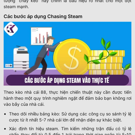
tượng “cháy kèo” này chính là dấu hiệu rõ nhất cho một đợt
steam mạnh.
Các bước áp dụng Chasing Steam
Theo kèo nhà cái 88, thực hiện chiến thuật này cần được tiến
hành theo một quy trình nghiêm ngặt để đảm bảo bạn không rơi
vào bẫy của nhà cái.
Theo dõi nhiều bảng kèo: Sử dụng các công cụ so sánh tỷ lệ
cược từ ít nhất 5-7 nhà cái lớn để nhận diện sự khác biệt.
Xác định tín hiệu steam. Tìm kiếm những trận đấu có tỷ lệ
chấp thay đổi từ 0.5 đến 1 trái trong thời gian ngắn từ 5-10