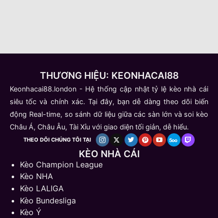
THƯƠNG HIỆU: KEONHACAI88
Keonhacai88.london - Hệ thống cập nhật tỷ lệ kèo nhà cái
siêu tốc và chính xác. Tại đây, bạn dễ dàng theo dõi biến
động Real-time, so sánh dữ liệu giữa các sàn lớn và soi kèo
Châu Á, Châu Âu, Tài Xỉu với giao diện tối giản, dễ hiểu.
THEO DÕI CHÚNG TÔI TẠI
KÈO NHÀ CÁI
Kèo Champion League
Kèo NHA
Kèo LALIGA
Kèo Bundesliga
Kèo Ý