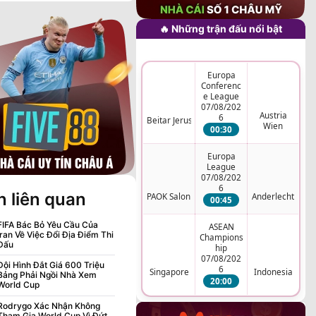
🔥 Những trận đấu nổi bật
Europa
Conferenc
e League
07/08/202
Austria
6
Beitar Jerusalem
Wien
00:30
Europa
League
07/08/202
6
n liên quan
PAOK Saloniki
Anderlecht
00:45
FIFA Bác Bỏ Yêu Cầu Của
ASEAN
Iran Về Việc Đổi Địa Điểm Thi
Champions
Đấu
hip
07/08/202
Đội Hình Đắt Giá 600 Triệu
6
Singapore
Indonesia
Bảng Phải Ngồi Nhà Xem
20:00
World Cup
Rodrygo Xác Nhận Không
Tham Gia World Cup Vì Đứt