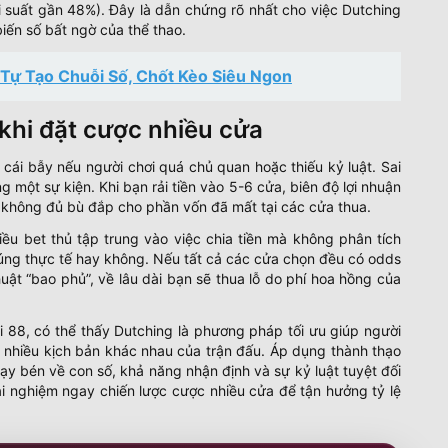
suất gần 48%). Đây là dẫn chứng rõ nhất cho việc Dutching
biến số bất ngờ của thể thao.
 Tự Tạo Chuỗi Số, Chốt Kèo Siêu Ngon
 khi đặt cược nhiều cửa
cái bẫy nếu người chơi quá chủ quan hoặc thiếu kỷ luật. Sai
g một sự kiện. Khi bạn rải tiền vào 5-6 cửa, biên độ lợi nhuận
ề không đủ bù đắp cho phần vốn đã mất tại các cửa thua.
iều bet thủ tập trung vào việc chia tiền mà không phân tích
úng thực tế hay không. Nếu tất cả các cửa chọn đều có odds
huật “bao phủ”, về lâu dài bạn sẽ thua lỗ do phí hoa hồng của
i 88, có thể thấy Dutching là phương pháp tối ưu giúp người
o nhiều kịch bản khác nhau của trận đấu. Áp dụng thành thạo
hạy bén về con số, khả năng nhận định và sự kỷ luật tuyệt đối
ải nghiệm ngay chiến lược cược nhiều cửa để tận hưởng tỷ lệ