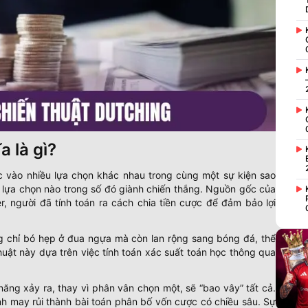
 là gì?
c vào nhiều lựa chọn khác nhau trong cùng một sự kiện sao
ể lựa chọn nào trong số đó giành chiến thắng. Nguồn gốc của
r, người đã tính toán ra cách chia tiền cược để đảm bảo lợi
ng chỉ bó hẹp ở đua ngựa mà còn lan rộng sang bóng đá, thể
thuật này dựa trên việc tính toán xác suất toán học thông qua
ăng xảy ra, thay vì phân vân chọn một, sẽ “bao vây” tất cả.
h may rủi thành bài toán phân bố vốn cược có chiều sâu. Sự