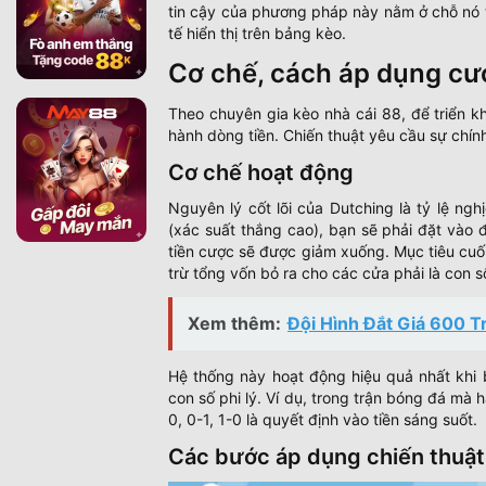
tin cậy của phương pháp này nằm ở chỗ nó tr
tế hiển thị trên bảng kèo.
Cơ chế, cách áp dụng cư
Theo chuyên gia kèo nhà cái 88, để triển k
hành dòng tiền. Chiến thuật yêu cầu sự chín
Cơ chế hoạt động
Nguyên lý cốt lõi của Dutching là tỷ lệ ng
(xác suất thắng cao), bạn sẽ phải đặt vào đ
tiền cược sẽ được giảm xuống. Mục tiêu cuối
trừ tổng vốn bỏ ra cho các cửa phải là con 
Xem thêm:
Đội Hình Đắt Giá 600 
Hệ thống này hoạt động hiệu quả nhất khi 
con số phi lý. Ví dụ, trong trận bóng đá mà 
0, 0-1, 1-0 là quyết định vào tiền sáng suốt.
Các bước áp dụng chiến thuật