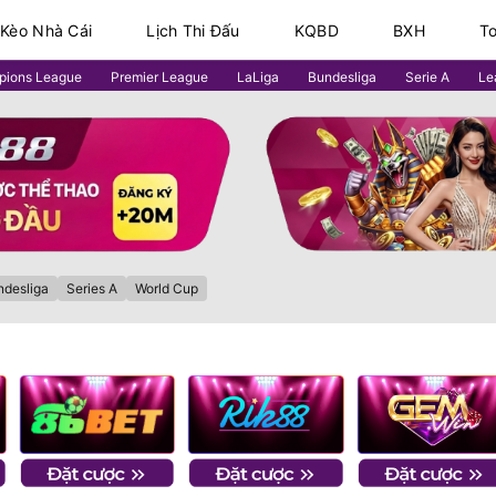
 Kèo Nhà Cái
Lịch Thi Đấu
KQBD
BXH
To
ions League
Premier League
LaLiga
Bundesliga
Serie A
Le
ndesliga
Series A
World Cup