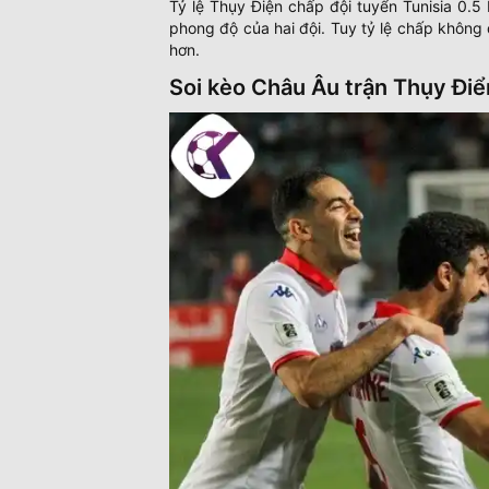
Tỷ lệ Thụy Điện chấp đội tuyển Tunisia 0.5
phong độ của hai đội. Tuy tỷ lệ chấp không
hơn.
Soi kèo Châu Âu trận Thụy Điể