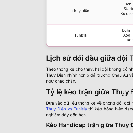
Olsen,
Starf
Thụy Điển
Kulusev
Dahmen
Tunisia
Abdi,
Rom
Lịch sử đối đầu giữa đội 
Theo thống kê cho thấy, hai đội không có nh
Thụy Điển nhỉnh hơn ở đái trường Châu Âu và
ngự chắc chắn.
Tỷ lệ kèo trận giữa Thụy 
Dựa vào dữ liệu thống kê về phong độ, đội h
Thụy Điển vs Tunisia
thì kèo bóng hiện đan
nghiệm dày dặn hơn.
Kèo Handicap trận giữa Thụy Đ