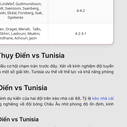
 Lindelof, Gudmundsson,
elt, Svensson, Svanberg,
4-4-2
ski, Ekdal, Forsberg, Isak,
Gyokeres
, Drager, Meriah, Talbi,
 Skhiri, Laidouni, Msakni,
4-2-3-1
dhane, Achouri, Jaziri
Thụy Điển vs Tunisia
iều cơ hội chạm trán trước đây. Xét về kinh nghiệm đội tuyển
 một số giải lớn. Tunisia ưu thế về thể lực và khả năng phòng
Điển vs Tunisia
ình dự kiến của hai đội trên kèo nhà cái 88
.
Tỷ lệ
kèo nhà cái
g nghiêng về đội bóng Châu Âu nhờ phong độ ổn định, kinh
iển vs Tunisia