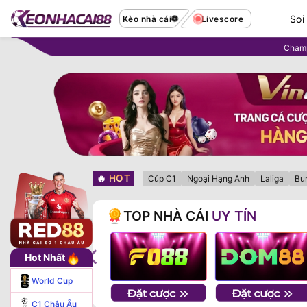
Bỏ
Soi
Kèo nhà cái
Livescore
qua
nội
Champ
dung
🔥
HOT
Cúp C1
Ngoại Hạng Anh
Laliga
Bu
TOP NHÀ CÁI
UY TÍN
Hot Nhất
World Cup
C1 Châu Âu