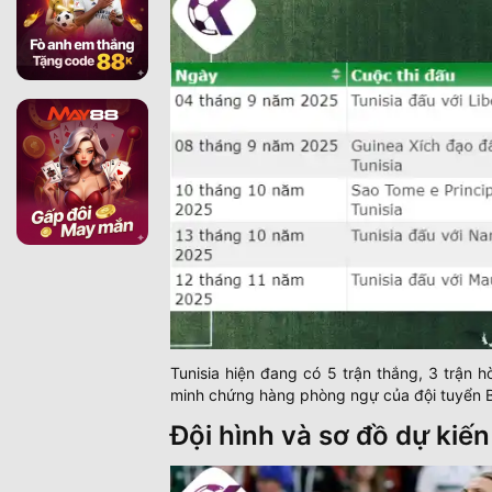
Tunisia hiện đang có 5 trận thắng, 3 trận h
minh chứng hàng phòng ngự của đội tuyển B
Đội hình và sơ đồ dự kiến