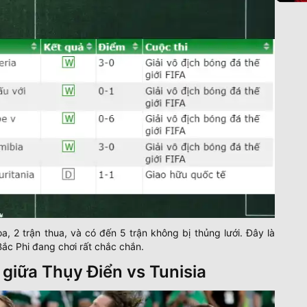
òa, 2 trận thua, và có đến 5 trận không bị thủng lưới. Đây là
ắc Phi đang chơi rất chắc chắn.
 giữa Thụy Điển vs Tunisia