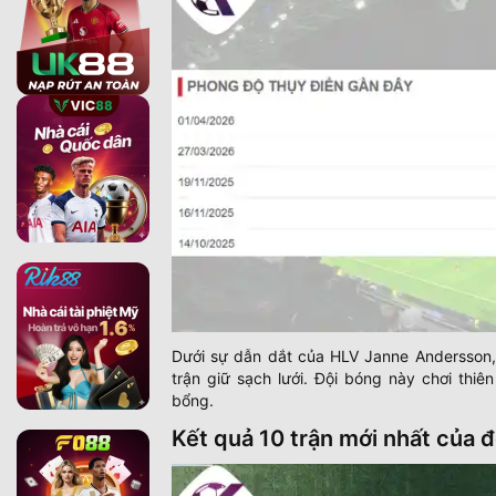
Dưới sự dẫn dắt của HLV Janne Andersson, 
trận giữ sạch lưới. Đội bóng này chơi th
bổng.
Kết quả 10 trận mới nhất của đ