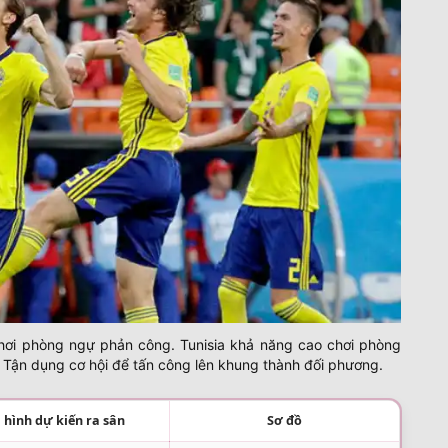
chơi phòng ngự phản công. Tunisia khả năng cao chơi phòng
. Tận dụng cơ hội để tấn công lên khung thành đối phương.
 hình dự kiến ra sân
Sơ đồ