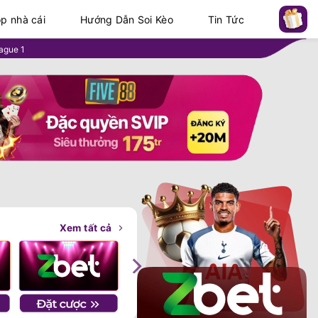
p nhà cái
Hướng Dẫn Soi Kèo
Tin Tức
ague 1
Xem tất cả