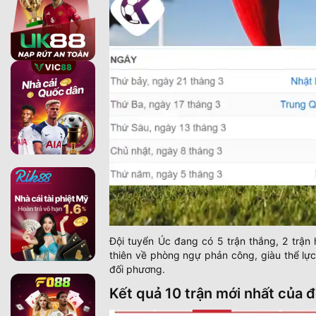
Đội tuyển Úc đang có 5 trận thắng, 2 trận h
thiên về phòng ngự phản công, giàu thể lự
đối phương.
Kết quả 10 trận mới nhất của 