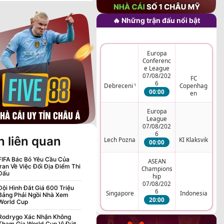
🔥 Những trận đấu nổi bật
Europa
Conferenc
e League
07/08/202
FC
6
Debreceni VSC
Copenhag
00:00
en
Europa
League
07/08/202
6
n liên quan
Lech Poznan
KI Klaksvik
00:00
FIFA Bác Bỏ Yêu Cầu Của
ASEAN
Iran Về Việc Đổi Địa Điểm Thi
Champions
Đấu
hip
07/08/202
Đội Hình Đắt Giá 600 Triệu
6
Singapore
Indonesia
Bảng Phải Ngồi Nhà Xem
20:00
World Cup
Rodrygo Xác Nhận Không
Tham Gia World Cup Vì Đứt