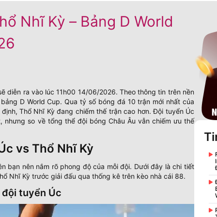
hổ Nhĩ Kỳ – Bảng D World
26
sẽ diễn ra vào lúc 11h00 14/06/2026. Theo thông tin trên nền
 bảng D World Cup. Qua tỷ số bóng đá 10 trận mới nhất của
n định, Thổ Nhĩ Kỳ đang chiếm thế trận cao hơn. Đội tuyển Úc
t, nhưng so về tổng thể đội bóng Châu Âu vẫn chiếm ưu thế
Ti
Úc vs Thổ Nhĩ Kỳ
iên bạn nên nắm rõ phong độ của mỗi đội. Dưới đây là chi tiết
Thổ Nhĩ Kỳ trước giải đấu qua thống kê trên kèo nhà cái 88.
 đội tuyển Úc