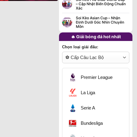
– Cập Nhật Biến Động Chuẩn
Xác
Soi Kèo Asian Cup – Nhận
Định Dưới Góc Nhìn Chuyên
Môn
🔥 Giải bóng đá hot nhất
Chọn loại giải đấu:
Premier League
La Liga
Serie A
Bundesliga