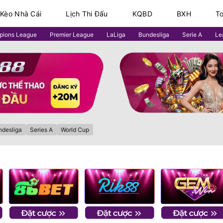
 Kèo Nhà Cái
Lịch Thi Đấu
KQBD
BXH
To
ions League
Premier League
LaLiga
Bundesliga
Serie A
Le
ndesliga
Series A
World Cup