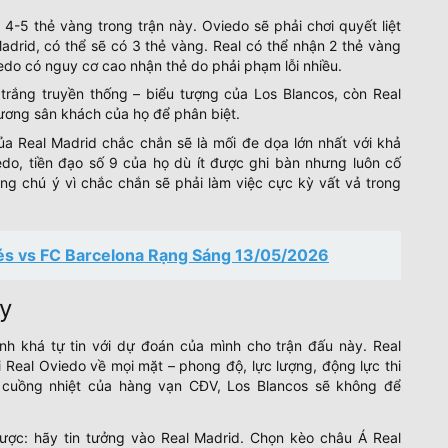
4-5 thẻ vàng trong trận này. Oviedo sẽ phải chơi quyết liệt
drid, có thể sẽ có 3 thẻ vàng. Real có thể nhận 2 thẻ vàng
do có nguy cơ cao nhận thẻ do phải phạm lỗi nhiều.
rắng truyền thống – biểu tượng của Los Blancos, còn Real
ương sân khách của họ để phân biệt.
a Real Madrid chắc chắn sẽ là mối đe dọa lớn nhất với khả
do, tiền đạo số 9 của họ dù ít được ghi bàn nhưng luôn cố
g chú ý vì chắc chắn sẽ phải làm việc cực kỳ vất vả trong
vés vs FC Barcelona Rạng Sáng 13/05/2026
y
ình khá tự tin với dự đoán của mình cho trận đấu này. Real
Real Oviedo về mọi mặt – phong độ, lực lượng, động lực thi
 cuồng nhiệt của hàng vạn CĐV, Los Blancos sẽ không để
ược: hãy tin tưởng vào Real Madrid. Chọn kèo châu Á Real