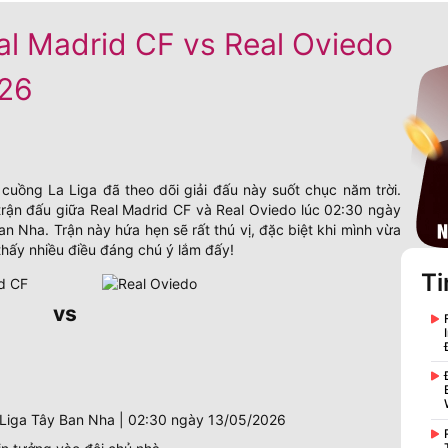
l Madrid CF vs Real Oviedo
026
cuồng La Liga đã theo dõi giải đấu này suốt chục năm trời.
rận đấu giữa Real Madrid CF và Real Oviedo lúc 02:30 ngày
an Nha. Trận này hứa hẹn sẽ rất thú vị, đặc biệt khi mình vừa
thấy nhiều điều đáng chú ý lắm đấy!
Ti
vs
 Liga Tây Ban Nha | 02:30 ngày 13/05/2026