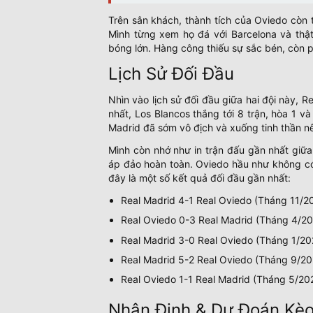
Trên sân khách, thành tích của Oviedo còn t
Mình từng xem họ đá với Barcelona và thật
bóng lớn. Hàng công thiếu sự sắc bén, còn p
Lịch Sử Đối Đầu
Nhìn vào lịch sử đối đầu giữa hai đội này, 
nhất, Los Blancos thắng tới 8 trận, hòa 1 v
Madrid đã sớm vô địch và xuống tinh thần n
Mình còn nhớ như in trận đấu gần nhất giữa 
áp đảo hoàn toàn. Oviedo hầu như không có
đây là một số kết quả đối đầu gần nhất:
Real Madrid 4-1 Real Oviedo (Tháng 11/2
Real Oviedo 0-3 Real Madrid (Tháng 4/2
Real Madrid 3-0 Real Oviedo (Tháng 1/20
Real Madrid 5-2 Real Oviedo (Tháng 9/2
Real Oviedo 1-1 Real Madrid (Tháng 5/20
Nhận Định & Dự Đoán Kè