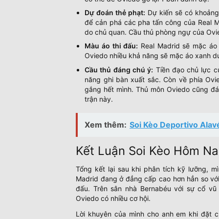
Dự đoán thẻ phạt:
Dự kiến sẽ có khoảng 
để cản phá các pha tấn công của Real Ma
do chủ quan. Cầu thủ phòng ngự của Ovie
Màu áo thi đấu:
Real Madrid sẽ mặc áo t
Oviedo nhiều khả năng sẽ mặc áo xanh d
Cầu thủ đáng chú ý:
Tiền đạo chủ lực củ
năng ghi bàn xuất sắc. Còn về phía Ovie
gắng hết mình. Thủ môn Oviedo cũng đán
trận này.
Xem thêm:
Soi Kèo Deportivo Ala
Kết Luận Soi Kèo Hôm Na
Tổng kết lại sau khi phân tích kỹ lưỡng, m
Madrid đang ở đẳng cấp cao hơn hẳn so với 
đấu. Trên sân nhà Bernabéu với sự cổ vũ
Oviedo có nhiều cơ hội.
Lời khuyên của mình cho anh em khi đặt c