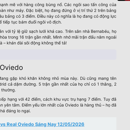
t mạnh mẽ với hàng công bùng nổ. Các ngôi sao tấn công của
àn như máy. Đặc biệt, họ đang đứng ở vị trí thứ 2 trên bảng
ầu bảng có 3 điểm. Điều này có nghĩa là họ đang có động lực
 tiếp tục bám đuổi ngôi vô địch.
 với tỷ lệ giữ sạch lưới khá cao. Trên sân nhà Bernabéu, họ
 hòa trong 16 trận gần nhất. Mình nhớ mãi trận đấu năm ngoái
à – khán đài sôi động không thể tả!
 Oviedo
họ đang gặp khó khăn không nhỏ mùa này. Dù cũng mang tên
rid cả dặm đường. 5 trận gần nhất của họ chỉ có 1 thắng, 2
t thường.
xếp hạng với 42 điểm, cách khu vực trụ hạng 7 điểm. Tuy đã
n yên tâm. Điểm yếu lớn nhất của Oviedo là hàng thủ – họ đã
há đáng lo ngại.
 vs Real Oviedo Sáng Nay 12/05/2026