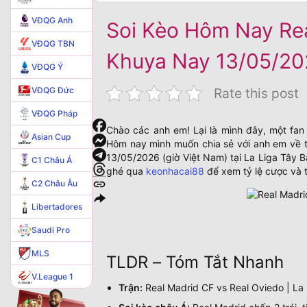
VĐQG Anh
Soi Kèo Hôm Nay Rea
VĐQG TBN
Khuya Nay 13/05/2
VĐQG Ý
Rate this post
VĐQG Đức
VĐQG Pháp
Chào các anh em! Lại là mình đây, một fan 
Asian Cup
Hôm nay mình muốn chia sẻ với anh em về t
13/05/2026 (giờ Việt Nam) tại La Liga Tây B
C1 Châu Á
ghé qua
keonhacai88
để xem tỷ lệ cược và 
C2 Châu Âu
Libertadores
Saudi Pro
MLS
TLDR – Tóm Tắt Nhanh
V.League 1
Trận:
Real Madrid CF vs Real Oviedo | La