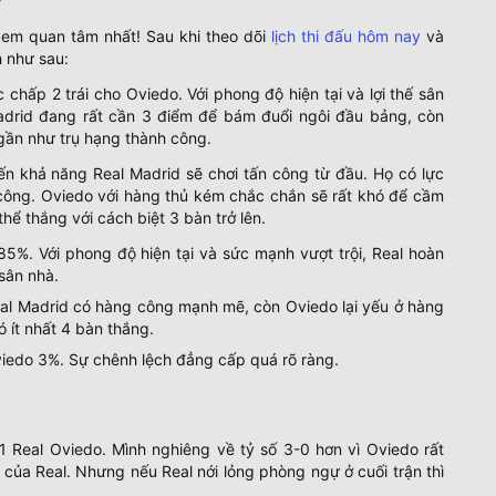
 em quan tâm nhất! Sau khi theo dõi
lịch thi đấu hôm nay
và
h như sau:
c chấp 2 trái cho Oviedo. Với phong độ hiện tại và lợi thế sân
Madrid đang rất cần 3 điểm để bám đuổi ngôi đầu bảng, còn
 gần như trụ hạng thành công.
ến khả năng Real Madrid sẽ chơi tấn công từ đầu. Họ có lực
g công. Oviedo với hàng thủ kém chắc chắn sẽ rất khó để cầm
hể thắng với cách biệt 3 bàn trở lên.
85%. Với phong độ hiện tại và sức mạnh vượt trội, Real hoàn
sân nhà.
Real Madrid có hàng công mạnh mẽ, còn Oviedo lại yếu ở hàng
 ít nhất 4 bàn thắng.
iedo 3%. Sự chênh lệch đẳng cấp quá rõ ràng.
 Real Oviedo. Mình nghiêng về tỷ số 3-0 hơn vì Oviedo rất
của Real. Nhưng nếu Real nới lỏng phòng ngự ở cuối trận thì