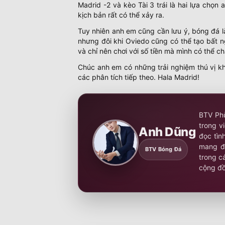
Madrid -2 và kèo Tài 3 trái là hai lựa chọn
kịch bản rất có thể xảy ra.
Tuy nhiên anh em cũng cần lưu ý, bóng đá l
nhưng đôi khi Oviedo cũng có thể tạo bất n
và chỉ nên chơi với số tiền mà mình có thể c
Chúc anh em có những trải nghiệm thú vị kh
các phân tích tiếp theo. Hala Madrid!
BTV Phù
trong v
Anh Dũng
đọc tìn
mang đ
trong c
cộng đ