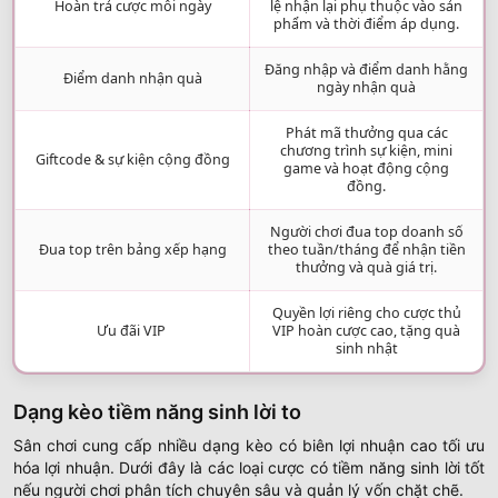
Hoàn trả cược mỗi ngày
lệ nhận lại phụ thuộc vào sản
phẩm và thời điểm áp dụng.
Đăng nhập và điểm danh hằng
Điểm danh nhận quà
ngày nhận quà
Phát mã thưởng qua các
chương trình sự kiện, mini
Giftcode & sự kiện cộng đồng
game và hoạt động cộng
đồng.
Người chơi đua top doanh số
Đua top trên bảng xếp hạng
theo tuần/tháng để nhận tiền
thưởng và quà giá trị.
Quyền lợi riêng cho cược thủ
Ưu đãi VIP
VIP hoàn cược cao, tặng quà
sinh nhật
Dạng kèo tiềm năng sinh lời to
Sân chơi cung cấp nhiều dạng kèo có biên lợi nhuận cao tối ưu
hóa lợi nhuận. Dưới đây là các loại cược có tiềm năng sinh lời tốt
nếu người chơi phân tích chuyên sâu và quản lý vốn chặt chẽ.