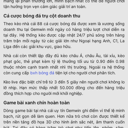
mang lại phần thưởng lớn, minh bạch nhất có thể để người chơi
tận hưởng trọn vẹn cảm giác giải trí an toàn.
Cá cược bóng đá trụ cột doanh thu
Theo kèo nhà cái 88 cá cược bóng đá được xem là xương sống
doanh thu tại Gemwin mỗi ngày có hàng triệu lượt chơi diễn ra
tại đây. Hệ thống kèo được cập nhật 24/7 phủ sóng trên hàng
trăm trận mỗi ngày từ các giải lớn như Ngoại hạng Anh, C1, La
Liga đến các giải khu vực, giao hữu.
Nhà cái còn thiết lập đầy đủ kèo châu Á, châu Âu, tài xỉu, kèo
phạt góc, thẻ phạt kèm tỷ lệ thưởng tối ưu từ 0.90 đến 0.98
thuộc nhóm cạnh tranh nhất nhì thị trường. Ngoài ra hệ thống
còn cung cấp
bxh bóng đá
tiện lợi cho người chơi phân tích.
Kèo live đặc biệt chỉ trễ từ 3 đến 5 giây nên người chơi không lo
lỡ nhịp. Hạn mức thấp nhất 50.000 đồng cho đến hàng triệu
đồng thích hợp cho người mới khởi nghiệp.
Game bài xanh chín hoàn toàn
Dòng game bài tại nhà cái uy tín Gemwin ghi điểm vì thể lệ minh
bạch, rút gọn dễ làm quen. Hơn nữa trò chơi còn được thiết kế
trên nền tảng đồ họa 3D cho hình ảnh sắc nét, âm thanh cuốn
hút. Tại đây có hàng trăm trò chơi như tiến lên, phỏm, sâm,