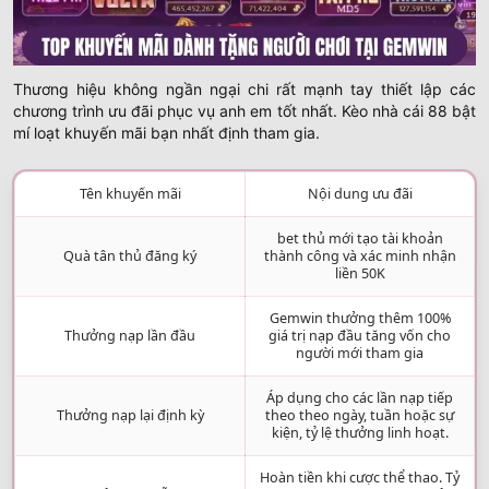
Thương hiệu không ngần ngại chi rất mạnh tay thiết lập các
chương trình ưu đãi phục vụ anh em tốt nhất. Kèo nhà cái 88 bật
mí loạt khuyến mãi bạn nhất định tham gia.
Tên khuyến mãi
Nội dung ưu đãi
bet thủ mới tạo tài khoản
Quà tân thủ đăng ký
thành công và xác minh nhận
liền 50K
Gemwin thưởng thêm 100%
Thưởng nạp lần đầu
giá trị nạp đầu tăng vốn cho
người mới tham gia
Áp dụng cho các lần nạp tiếp
Thưởng nạp lại định kỳ
theo theo ngày, tuần hoặc sự
kiện, tỷ lệ thưởng linh hoạt.
Hoàn tiền khi cược thể thao. Tỷ