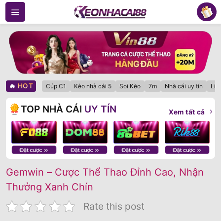
Bỏ
qua
nội
dung
🔥
HOT
Cúp C1
Kèo nhà cái 5
Soi Kèo
7m
Nhà cái uy tín
Lịc
TOP NHÀ CÁI
UY TÍN
Xem tất cả
Gemwin – Cược Thể Thao Đỉnh Cao, Nhận
Thưởng Xanh Chín
Rate this post