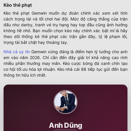
Kèo thẻ phạt
Kèo thẻ phạt Gemwin muốn dự đoán chính xác xem xét tính
cách trọng tài và lối chơi hai đội. Mức độ căng thẳng của trận
đấu như derby, tranh vé trụ hạng hay top đầu cũng ảnh hưởng
không hề nhỏ. Bạn muốn chọn kèo này chính xác bật mí là hãy
theo dõi thống kê thẻ phạt các trận gần đây, tỷ lệ phạm lỗi,
trọng tài bắt chặt hay thoáng tay.
Nhà cá uy tín
Gemwin xứng đáng là điểm hẹn lý tưởng cho anh
em vào năm 2026. Chỉ cần đến đây giải trí khả năng cao rinh
nhiều phần thưởng may mắn. Kèo cược bóng đá xanh chín tạo
cơ hội tối ưu hóa lợi nhuận. Kèo nhà cái 88 tiếp tục gửi đến bạn
thông tin hữu ích nhất.
Anh Dũng