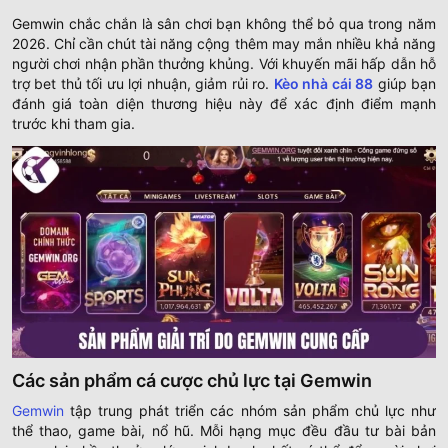
Gemwin chắc chắn là sân chơi bạn không thể bỏ qua trong năm
2026. Chỉ cần chút tài năng cộng thêm may mắn nhiều khả năng
người chơi nhận phần thưởng khủng. Với khuyến mãi hấp dẫn hỗ
trợ bet thủ tối ưu lợi nhuận, giảm rủi ro.
Kèo nhà cái 88
giúp bạn
đánh giá toàn diện thương hiệu này để xác định điểm mạnh
trước khi tham gia.
Các sản phẩm cá cược chủ lực tại Gemwin
Gemwin
tập trung phát triển các nhóm sản phẩm chủ lực như
thể thao, game bài, nổ hũ. Mỗi hạng mục đều đầu tư bài bản