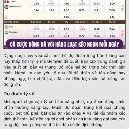
Dạng cược này yêu cầu bet thủ dự đoán tổng bàn thắng cao
hay thấp hơn tỷ lệ mà Gemwin đề xuất. Bạn tập trung đánh giá
hiệu suất ghi bàn và thủng lưới của hai đội trong các trận gần
nhất. Ngoài ra các yếu tố như lối đá thiên về tấn công hay
phòng ngự, tính chất trận đấu và điều kiện sân bãi cũng tác
động lớn.
Dự đoán tỷ số
Mọi người chọn cặp tỷ số tiềm năng nhất, dự đoán đúng nhận
phần thưởng nặng tay. Muốn dự đoán trúng kết quả chung
cuộc, bet thủ phải bắt đầu từ kèo châu Á và tài xỉu nhằm xác
định thế trận. Kế đến người chơi phân tích khả năng ghi bàn của
từng đội, hàng công và thủ thi đấu có ổn định không.