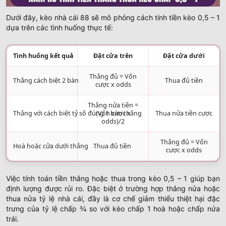
Dưới đây, kèo nhà cái 88 sẽ mô phỏng cách tính tiền kèo 0,5 – 1
dựa trên các tình huống thực tế:
Tình huống kết quả
Đặt cửa trên
Đặt cửa dưới
Thắng đủ = Vốn
Thắng cách biệt 2 bàn
Thua đủ tiền
cược x odds
Thắng nửa tiền =
Thắng với cách biệt tỷ số đúng 1 bàn thắng
(Vốn cược x
Thua nửa tiền cược
odds)/2
Thắng đủ = Vốn
Hoà hoặc cửa dưới thắng
Thua đủ tiền
cược x odds
Việc tính toán tiền thắng hoặc thua trong kèo 0,5 – 1 giúp bạn
định lượng được rủi ro. Đặc biệt ở trường hợp thắng nửa hoặc
thua nửa tỷ lệ nhà cái, đầy là cơ chế giảm thiểu thiệt hại đặc
trưng của tỷ lệ chấp ¾ so với kèo chấp 1 hoà hoặc chấp nửa
trái.