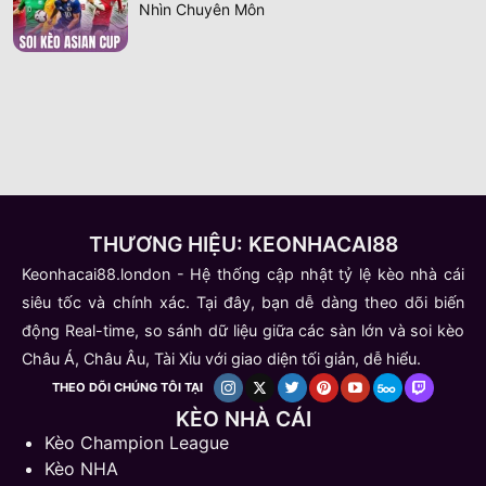
Nhìn Chuyên Môn
THƯƠNG HIỆU: KEONHACAI88
Keonhacai88.london - Hệ thống cập nhật tỷ lệ kèo nhà cái
siêu tốc và chính xác. Tại đây, bạn dễ dàng theo dõi biến
động Real-time, so sánh dữ liệu giữa các sàn lớn và soi kèo
Châu Á, Châu Âu, Tài Xỉu với giao diện tối giản, dễ hiểu.
THEO DÕI CHÚNG TÔI TẠI
KÈO NHÀ CÁI
Kèo Champion League
Kèo NHA