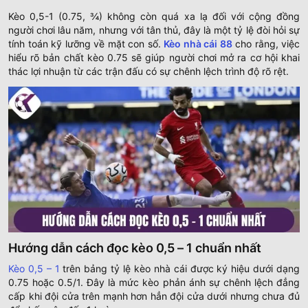
Kèo 0,5-1 (0.75, ¾) không còn quá xa lạ đối với cộng đồng
người chơi lâu năm, nhưng với tân thủ, đây là một tỷ lệ đòi hỏi sự
tính toán kỹ lưỡng về mặt con số.
Kèo nhà cái 88
cho rằng, việc
hiểu rõ bản chất kèo 0.75 sẽ giúp người chơi mở ra cơ hội khai
thác lợi nhuận từ các trận đấu có sự chênh lệch trình độ rõ rệt.
Hướng dẫn cách đọc kèo 0,5 – 1 chuẩn nhất
Kèo 0,5 – 1
trên bảng tỷ lệ kèo nhà cái được ký hiệu dưới dạng
0.75 hoặc 0.5/1. Đây là mức kèo phản ánh sự chênh lệch đẳng
cấp khi đội cửa trên mạnh hơn hẳn đội cửa dưới nhưng chưa đủ