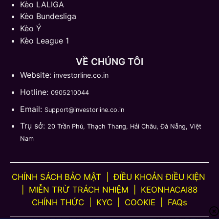
Kèo LALIGA
Kèo Bundesliga
Kèo Ý
Kèo League 1
VỀ CHÚNG TÔI
Website:
investorline.co.in
Hotline:
0905210044
Email:
Support@investorline.co.in
Trụ sở:
20 Trần Phú, Thạch Thang, Hải Châu, Đà Nẵng, Việt
Nam
CHÍNH SÁCH BẢO MẬT
|
ĐIỀU KHOẢN ĐIỀU KIỆN
|
MIỄN TRỪ TRÁCH NHIỆM
|
KEONHACAI88
CHÍNH THỨC
|
KYC
|
COOKIE
|
FAQs