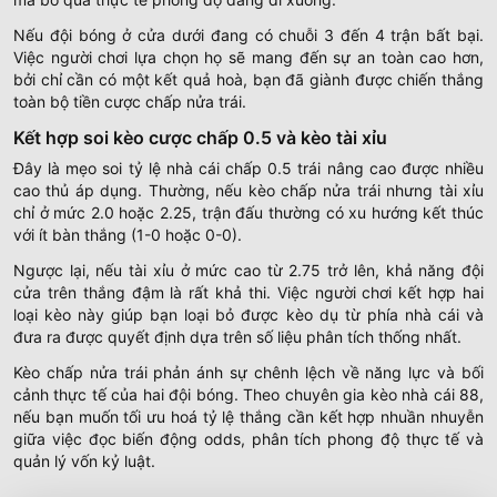
Nếu đội bóng ở cửa dưới đang có chuỗi 3 đến 4 trận bất bại.
Việc người chơi lựa chọn họ sẽ mang đến sự an toàn cao hơn,
bởi chỉ cần có một kết quả hoà, bạn đã giành được chiến thắng
toàn bộ tiền cược chấp nửa trái.
Kết hợp soi kèo cược chấp 0.5 và kèo tài xỉu
Đây là mẹo soi tỷ lệ nhà cái chấp 0.5 trái nâng cao được nhiều
cao thủ áp dụng. Thường, nếu kèo chấp nửa trái nhưng tài xỉu
chỉ ở mức 2.0 hoặc 2.25, trận đấu thường có xu hướng kết thúc
với ít bàn thắng (1-0 hoặc 0-0).
Ngược lại, nếu tài xỉu ở mức cao từ 2.75 trở lên, khả năng đội
cửa trên thắng đậm là rất khả thi. Việc người chơi kết hợp hai
loại kèo này giúp bạn loại bỏ được kèo dụ từ phía nhà cái và
đưa ra được quyết định dựa trên số liệu phân tích thống nhất.
Kèo chấp nửa trái phản ánh sự chênh lệch về năng lực và bối
cảnh thực tế của hai đội bóng. Theo chuyên gia kèo nhà cái 88,
nếu bạn muốn tối ưu hoá tỷ lệ thắng cần kết hợp nhuần nhuyễn
giữa việc đọc biến động odds, phân tích phong độ thực tế và
quản lý vốn kỷ luật.