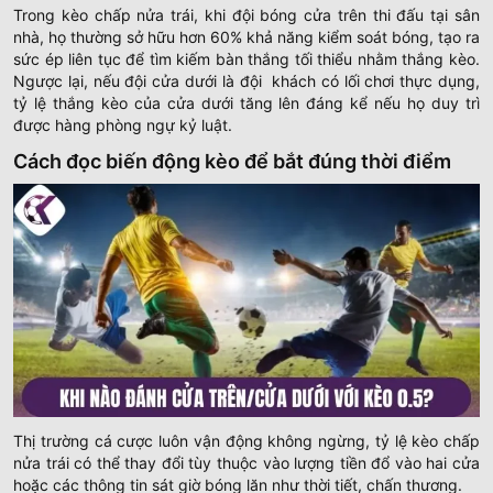
Trong kèo chấp nửa trái, khi đội bóng cửa trên thi đấu tại sân
nhà, họ thường sở hữu hơn 60% khả năng kiểm soát bóng, tạo ra
sức ép liên tục để tìm kiếm bàn thắng tối thiểu nhằm thắng kèo.
Ngược lại, nếu đội cửa dưới là đội khách có lối chơi thực dụng,
tỷ lệ thắng kèo của cửa dưới tăng lên đáng kể nếu họ duy trì
được hàng phòng ngự kỷ luật.
Cách đọc biến động kèo để bắt đúng thời điểm
Thị trường cá cược luôn vận động không ngừng, tỷ lệ kèo chấp
nửa trái có thể thay đổi tùy thuộc vào lượng tiền đổ vào hai cửa
hoặc các thông tin sát giờ bóng lăn như thời tiết, chấn thương.