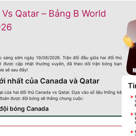
Vs Qatar – Bảng B World
026
ào sáng sớm ngày 19/06/2026. Trận đối đầu giữa hai đối thủ
sẽ được cập nhật thường xuyên, đã theo dõi trận bóng bạn
ia sẻ sau đây!
ới nhất của Canada và Qatar
Ti
ại của hai đối thủ Canada vs Qatar. Dựa vào số liệu thống kê
 đoán được đội bóng sẽ thắng chung cuộc:
 đội bóng Canada