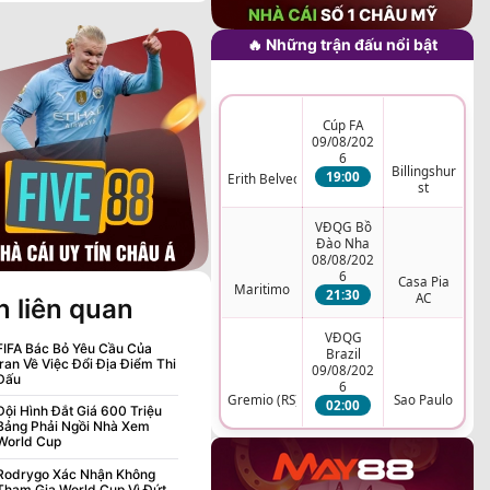
🔥 Những trận đấu nổi bật
Cúp FA
09/08/202
6
Billingshur
19:00
Erith Belvedere
st
VĐQG Bồ
Đào Nha
08/08/202
6
Casa Pia
Maritimo
21:30
AC
n liên quan
VĐQG
FIFA Bác Bỏ Yêu Cầu Của
Brazil
Iran Về Việc Đổi Địa Điểm Thi
09/08/202
Đấu
6
Gremio (RS)
Sao Paulo
02:00
Đội Hình Đắt Giá 600 Triệu
Bảng Phải Ngồi Nhà Xem
World Cup
Rodrygo Xác Nhận Không
Tham Gia World Cup Vì Đứt