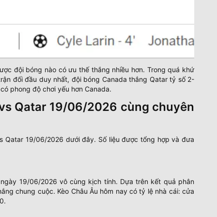
được đội bóng nào có ưu thế thắng nhiều hơn. Trong quá khứ
trận đối đầu duy nhất, đội bóng Canada thắng Qatar tỷ số 2-
ar có phong độ chơi yếu hơn Canada.
 vs Qatar 19/06/2026 cùng chuyên
s Qatar 19/06/2026 dưới đây. Số liệu được tổng hợp và đưa
 ngày 19/06/2026 vô cùng kịch tính. Dựa trên kết quả phân
hắng chung cuộc. Kèo Châu Âu hôm nay có tỷ lệ nhà cái: cửa
0.