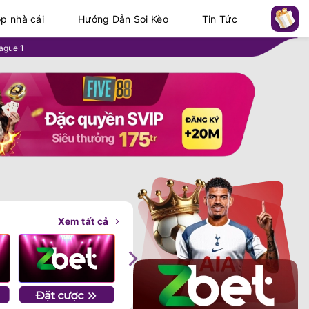
p nhà cái
Hướng Dẫn Soi Kèo
Tin Tức
ague 1
Xem tất cả