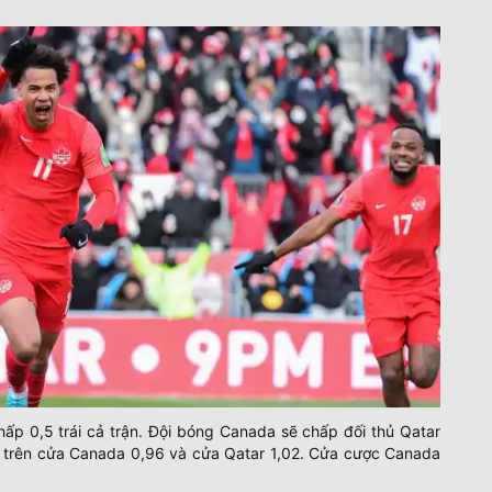
hấp 0,5 trái cả trận. Đội bóng Canada sẽ chấp đối thủ Qatar
iết trên cửa Canada 0,96 và cửa Qatar 1,02. Cửa cược Canada