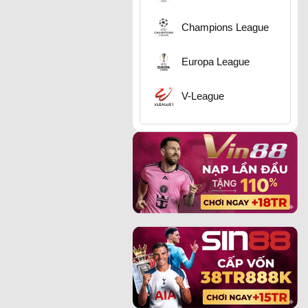
Champions League
Europa League
V-League