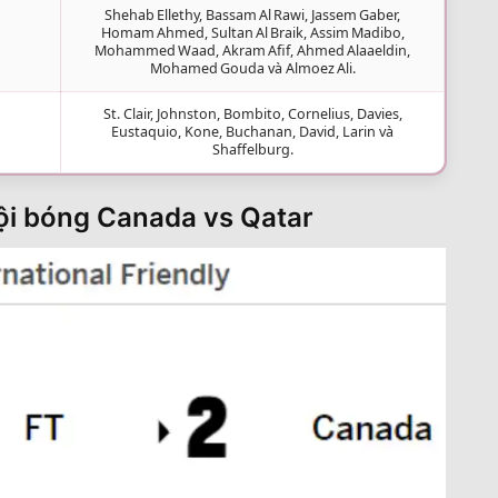
Shehab Ellethy, Bassam Al Rawi, Jassem Gaber,
Homam Ahmed, Sultan Al Braik, Assim Madibo,
Mohammed Waad, Akram Afif, Ahmed Alaaeldin,
Mohamed Gouda và Almoez Ali.
St. Clair, Johnston, Bombito, Cornelius, Davies,
Eustaquio, Kone, Buchanan, David, Larin và
Shaffelburg.
đội bóng Canada vs Qatar