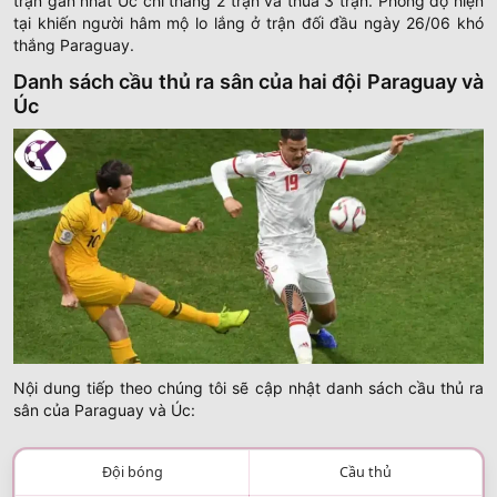
trận gần nhất Úc chỉ thắng 2 trận và thua 3 trận. Phong độ hiện
tại khiến người hâm mộ lo lắng ở trận đối đầu ngày 26/06 khó
thắng Paraguay.
Danh sách cầu thủ ra sân của hai đội Paraguay và
Úc
Nội dung tiếp theo chúng tôi sẽ cập nhật danh sách cầu thủ ra
sân của Paraguay và Úc:
Đội bóng
Cầu thủ