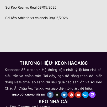
Soi Kèo Real vs Real 08/05/2026
Soi Kèo Athletic vs Valencia 08/05/2026
THƯƠNG HIỆU: KEONHACAI88
Keonhacai88.london - Hệ thống cập nhật tỷ lệ kèo nhà cái
siêu tốc và chính xác. Tại đây, bạn dễ dàng theo dõi biến
động Real-time, so sánh dữ liệu giữa các sàn lớn và soi kèo
Châu Á, Châu Âu, Tài Xỉu với giao diện tối giản, dễ hiểu.
THEO DÕI CHÚNG TÔI TẠI
KÈO NHÀ CÁI
Kèo Champion League