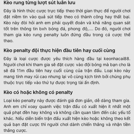
Kèo rung từng lượt sút luân lưu
Đây là hình thức cược trực tiếp theo thời gian thực để người chơi
đặt niềm tin vào quả sút tiếp theo có thành công hay thất bại.
Kèo này đòi hỏi anh em phải quyết đoán và khả năng quan sát
tốt trên thông tin bxh bóng đá, phong độ,…. Do đó, người chơi
tham gia kèo rung penalty luôn đứng đầu trong cá cược thể
thao.
Kèo penalty đội thực hiện đầu tiên hay cuối cùng
Đây là loại cược được yêu thích hàng đầu tại keonhacai88.
Người chơi khi tham gia sẽ đặt cược vào đội bóng mà bạn cho là
sẽ đá 11m đầu tiên hay cuối cùng của trận đấu. Loại kèo này
mang tính may rủi cao nhưng lại vô cùng kịch tính bởi chúng phụ
thuộc trực tiếp vào thứ tự được trọng tài ấn định.
Kèo có hoặc không có penalty
Loại kèo penalty này được đánh giá đơn giản, dễ dàng tham gia.
Anh em chỉ xoay quanh việc trận đấu có xuất hiện ít nhất một
quả phạt đền hay không và không cần quan tâm đến các yếu tố
khác. Nếu diễn biến trận đấu xuất hiện kèo hoặc không theo kết
quả bạn đặt cược thì người chơi dành chiến thắng và nhận tiền
thắng cược.