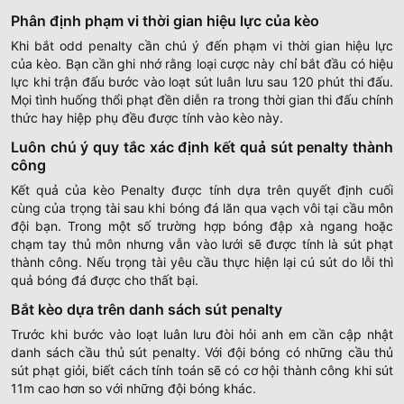
Phân định phạm vi thời gian hiệu lực của kèo
Khi bắt odd penalty cần chú ý đến phạm vi thời gian hiệu lực
của kèo. Bạn cần ghi nhớ rằng loại cược này chỉ bắt đầu có hiệu
lực khi trận đấu bước vào loạt sút luân lưu sau 120 phút thi đấu.
Mọi tình huống thổi phạt đền diễn ra trong thời gian thi đấu chính
thức hay hiệp phụ đều được tính vào kèo này.
Luôn chú ý quy tắc xác định kết quả sút penalty thành
công
Kết quả của kèo Penalty được tính dựa trên quyết định cuối
cùng của trọng tài sau khi bóng đá lăn qua vạch vôi tại cầu môn
đội bạn. Trong một số trường hợp bóng đập xà ngang hoặc
chạm tay thủ môn nhưng vẫn vào lưới sẽ được tính là sút phạt
thành công. Nếu trọng tài yêu cầu thực hiện lại cú sút do lỗi thì
quả bóng đá được cho thất bại.
Bắt kèo dựa trên danh sách sút penalty
Trước khi bước vào loạt luân lưu đòi hỏi anh em cần cập nhật
danh sách cầu thủ sút penalty. Với đội bóng có những cầu thủ
sút phạt giỏi, biết cách tính toán sẽ có cơ hội thành công khi sút
11m cao hơn so với những đội bóng khác.