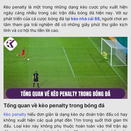
Kèo penalty là một trong những dạng kèo cược phụ xuất hiện
ngày càng nhiều trong các trận đấu bóng đá hiện nay. Với sự
phát triển của cá cược bóng đá tại
kèo nhà cái 88
,
người chơi an
tâm tham gia trải nghiệm để có những giây phút thư giãn kịch
tính và cơ hội thu tiền lời cao.
Tổng quan về kèo penalty trong bóng đá
Kèo penalty
hiểu đơn giản là dạng kèo dự đoán trận đấu có hay
không xuất hiện các quả phạt đền 11m trong suốt thời gian thi
đấu. Loại kèo này không phụ thuộc hoàn toàn vào thế trận áp