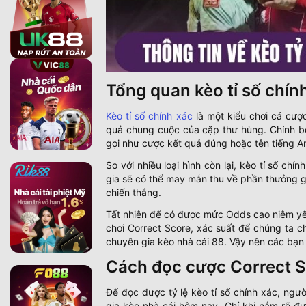
Tổng quan kèo tỉ số chín
Kèo tỉ số chính xác
là một kiểu chơi cá cượ
quả chung cuộc của cặp thư hùng. Chính bởi
gọi như cược kết quả đúng hoặc tên tiếng A
So với nhiều loại hình còn lại, kèo tỉ số c
gia sẽ có thể may mắn thu về phần thưởng gấ
chiến thắng.
Tất nhiên để có được mức Odds cao niêm yết, 
chơi Correct Score, xác suất để chúng ta ch
chuyên gia kèo nhà cái 88. Vậy nên các bạn s
Cách đọc cược Correct S
Để đọc được tỷ lệ kèo tỉ số chính xác, ng
gia kèo nhà cái hôm nay. Chỉ khi nắm rõ đ