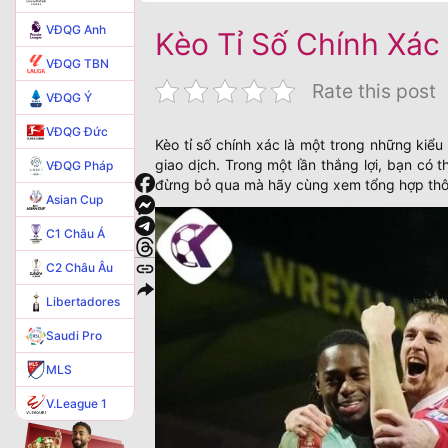
VĐQG Anh
Kèo Tỉ Số Chính Xác
VĐQG TBN
Rate this post
VĐQG Ý
VĐQG Đức
Kèo tỉ số chính xác là một trong những kiểu
giao dịch. Trong một lần thắng lợi, bạn có 
VĐQG Pháp
đừng bỏ qua mà hãy cùng xem tổng hợp thông
Asian Cup
C1 Châu Á
C2 Châu Âu
Libertadores
Saudi Pro
MLS
V.League 1