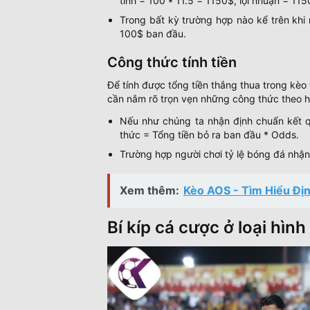
tính = 100 * 11.5 = 1150$, lợi nhuận = 11
Trong bất kỳ trường hợp nào kể trên khi 
100$ ban đầu.
Công thức tính tiền
Để tính được tổng tiền thắng thua trong kèo 
cần nắm rõ trọn vẹn những công thức theo 
Nếu như chúng ta nhận định chuẩn kết qu
thức = Tổng tiền bỏ ra ban đầu * Odds.
Trường hợp người chơi tỷ lệ bóng đá nhận 
Xem thêm:
Kèo AOS - Tìm Hiểu Đị
Bí kíp cá cược ở loại hìn