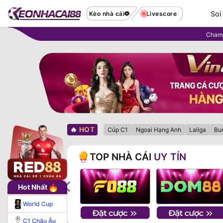
Bỏ
Soi
Kèo nhà cái
Livescore
qua
nội
Champ
dung
🔥
HOT
Cúp C1
Ngoại Hạng Anh
Laliga
Bu
TOP NHÀ CÁI
UY TÍN
Hot Nhất
World Cup
C1 Châu Âu