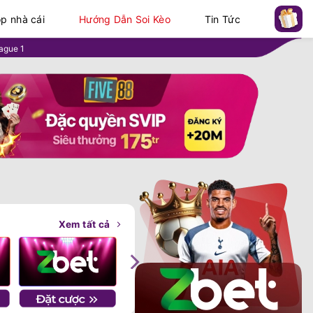
p nhà cái
Hướng Dẫn Soi Kèo
Tin Tức
ague 1
Xem tất cả