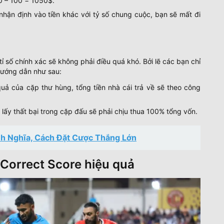
50 – 100 = 1050$.
nhận định vào tiền khác với tỷ số chung cuộc, bạn sẽ mất đi
tỉ số chính xác sẽ không phải điều quá khó. Bởi lẽ các bạn chỉ
hướng dẫn như sau:
ả của cặp thư hùng, tổng tiền nhà cái trả về sẽ theo công
lấy thất bại trong cặp đấu sẽ phải chịu thua 100% tổng vốn.
nh Nghĩa, Cách Đặt Cược Thắng Lớn
h Correct Score hiệu quả