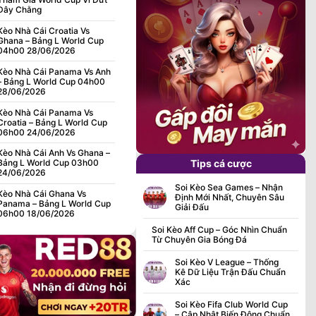
Dây Chằng
Kèo Nhà Cái Croatia Vs
Ghana – Bảng L World Cup
04h00 28/06/2026
Kèo Nhà Cái Panama Vs Anh
– Bảng L World Cup 04h00
28/06/2026
Kèo Nhà Cái Panama Vs
Croatia – Bảng L World Cup
06h00 24/06/2026
Kèo Nhà Cái Anh Vs Ghana –
Tips cá cược
Bảng L World Cup 03h00
24/06/2026
Soi Kèo Sea Games – Nhận
Kèo Nhà Cái Ghana Vs
Định Mới Nhất, Chuyên Sâu
Panama – Bảng L World Cup
Giải Đấu
06h00 18/06/2026
Soi Kèo Aff Cup – Góc Nhìn Chuẩn
Từ Chuyên Gia Bóng Đá
Soi Kèo V League – Thống
Kê Dữ Liệu Trận Đấu Chuẩn
Xác
Soi Kèo Fifa Club World Cup
– Cập Nhật Biến Động Chuẩn