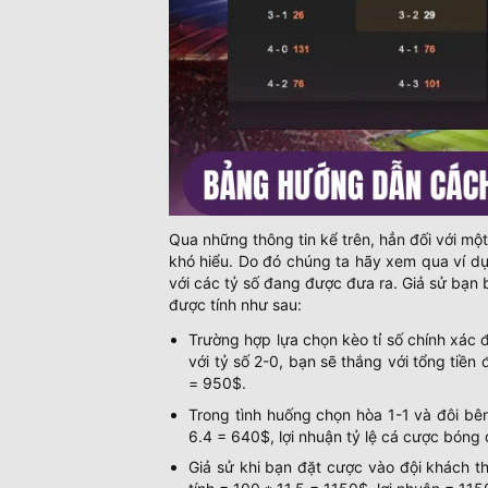
Qua những thông tin kể trên, hẳn đối với mộ
khó hiểu. Do đó chúng ta hãy xem qua ví dụ 
với các tỷ số đang được đưa ra. Giả sử bạn 
được tính như sau:
Trường hợp lựa chọn kèo tỉ số chính xác 
với tỷ số 2-0, bạn sẽ thắng với tổng tiền
= 950$.
Trong tình huống chọn hòa 1-1 và đôi bên 
6.4 = 640$, lợi nhuận tỷ lệ cá cược bóng
Giả sử khi bạn đặt cược vào đội khách t