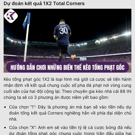
Dự đoán kết quả 1X2 Total Corners
Kèo tổng phạt góc 1X2 là loại hình mà giới cá cược sẽ tiến hành
nhận định về kết quả chung cuộc số pha đá phạt nơi vòng cung
cuối sân của hai đội cộng lại. Theo chuyên gia kèo nhà cái 88 thì
chúng ta sẽ có 3 phương án được niêm yết bao gồm:
Cửa chọn “1”: Đây là phương án mà bạn sẽ vào tiền nếu dự
đoán tổng kết quả Corners nghiêng hẳn về phía đại diện chủ
nhà.
Cửa chọn “X”: Anh em sẽ vào tiền tỷ lệ cá cược bóng đá nếu
dự đoán tổng phạt góc chung cuộc trong trận đấu giữa hai