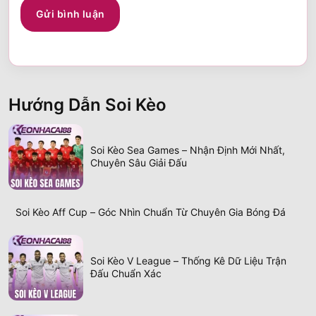
Gửi bình luận
Hướng Dẫn Soi Kèo
Soi Kèo Sea Games – Nhận Định Mới Nhất,
Chuyên Sâu Giải Đấu
Soi Kèo Aff Cup – Góc Nhìn Chuẩn Từ Chuyên Gia Bóng Đá
Soi Kèo V League – Thống Kê Dữ Liệu Trận
Đấu Chuẩn Xác