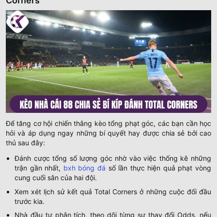
Corners
Để tăng cơ hội chiến thắng kèo tổng phạt góc, các bạn cần học
hỏi và áp dụng ngay những bí quyết hay được chia sẻ bởi cao
thủ sau đây:
Đánh cược tổng số lượng góc nhờ vào việc thống kê những
trận gần nhất,
bxh bóng đá
số lần thực hiện quả phạt vòng
cung cuối sân của hai đội.
Xem xét lịch sử kết quả Total Corners ở những cuộc đối đầu
trước kia.
Nhà đầu tư phân tích, theo dõi từng sự thay đổi Odds, nếu