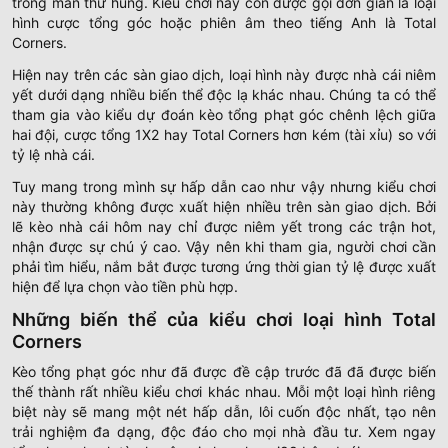
trong màn thư hùng. Kiểu chơi này còn được gọi đơn giản là loại
hình cược tổng góc hoặc phiên âm theo tiếng Anh là Total
Corners.
Hiện nay trên các sàn giao dịch, loại hình này được nhà cái niêm
yết dưới dạng nhiều biến thể độc lạ khác nhau. Chúng ta có thể
tham gia vào kiểu dự đoán kèo tổng phạt góc chênh lệch giữa
hai đội, cược tổng 1X2 hay Total Corners hơn kém (tài xỉu) so với
tỷ lệ nhà cái.
Tuy mang trong mình sự hấp dẫn cao như vậy nhưng kiểu chơi
này thường không được xuất hiện nhiều trên sàn giao dịch. Bởi
lẽ kèo nhà cái hôm nay chỉ được niêm yết trong các trận hot,
nhận được sự chú ý cao. Vậy nên khi tham gia, người chơi cần
phải tìm hiểu, nắm bắt được tương ứng thời gian tỷ lệ được xuất
hiện để lựa chọn vào tiền phù hợp.
Những biến thể của kiểu chơi loại hình Total
Corners
Kèo tổng phạt góc như đã được đề cập trước đã đã được biến
thế thành rất nhiều kiểu chơi khác nhau. Mỗi một loại hình riêng
biệt này sẽ mang một nét hấp dẫn, lôi cuốn độc nhất, tạo nên
trải nghiệm đa dạng, độc đáo cho mọi nhà đầu tư. Xem ngay