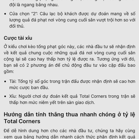
đội là ngang bằng nhau.
Cửa chọn “2”: Câu lạc bộ khách được dự đoán mang về số
lượng quả đá phạt nơi vòng cung cuối sân vượt trội hơn so với
đối thủ.
Cược tài xỉu
Ở kiểu chơi kèo tổng phạt góc này, các nhà đầu tư sẽ nhận định
về kết quả chung cuộc những quả đá nơi vòng cung cuối sân
cộng lại sẽ cao hay thấp hơn tỷ lệ được ra. Tương ứng với đó,
bạn sẽ có 2 phương án để chủ động đầu tư vào cặp đấu bao
gồm:
Tài: Tổng tỷ số góc trong trận đấu được nhận định sẽ cao hơn
mức cược ban đầu.
Xỉu: Người chơi dự đoán kết quả Total Corners
trong trận sẽ
thấp hơn mức niêm yết trên sàn giao dịch.
Hướng dẫn tính thắng thua nhanh chóng ở tỷ lệ
Total Corners
Để dễ hình dung hơn cho các nhà đầu tư, chúng ta hãy cùng
xem qua bảng hướng dẫn nhanh cách thức phân định kết quả