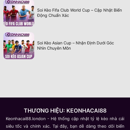
Soi Kèo Fifa Club World Cup – Cập Nhật Biến
Động Chuẩn Xác
Soi Kèo Asian Cup – Nhận Định Dưới Góc
Nhìn Chuyên Môn
THƯƠNG HIỆU: KEONHACAI88
Keonhacai88.london - Hệ thống cập nhật tỷ lệ kèo nhà cái
siêu tốc và chính xác. Tại đây, bạn dễ dàng theo dõi biến