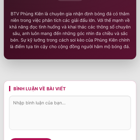
BTV Phùng Kiên là chuyên gia nhận định bóng đá có thâm
niên trong việc phân tích các giải đấu lớn. Với thế mạnh về
khả năng đọc tình huống và khai thác các thông số chuyên
sâu, anh luôn mang đến những góc nhìn đa chiều và sắc
bén. Sự kỹ lưỡng trong cách soi kèo của Phùng Kiên chính
là điểm tựa tin cậy cho cộng đồng người hâm mộ bóng đá.
BÌNH LUẬN VỀ BÀI VIẾT