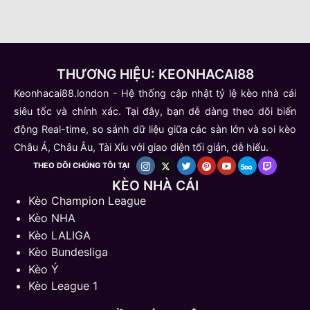
THƯƠNG HIỆU: KEONHACAI88
Keonhacai88.london - Hệ thống cập nhật tỷ lệ kèo nhà cái
siêu tốc và chính xác. Tại đây, bạn dễ dàng theo dõi biến
động Real-time, so sánh dữ liệu giữa các sàn lớn và soi kèo
Châu Á, Châu Âu, Tài Xỉu với giao diện tối giản, dễ hiểu.
THEO DÕI CHÚNG TÔI TẠI
KÈO NHÀ CÁI
Kèo Champion League
Kèo NHA
Kèo LALIGA
Kèo Bundesliga
Kèo Ý
Kèo League 1