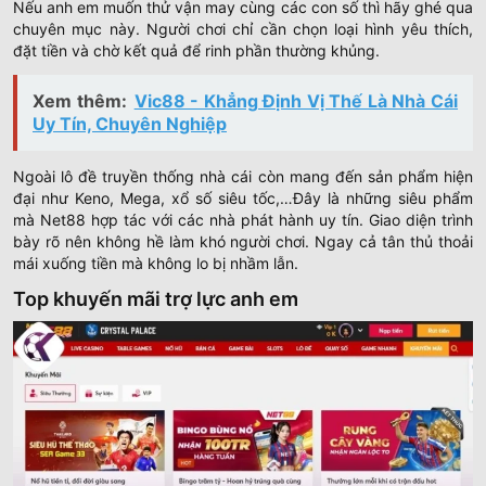
Nếu anh em muốn thử vận may cùng các con số thì hãy ghé qua
chuyên mục này. Người chơi chỉ cần chọn loại hình yêu thích,
đặt tiền và chờ kết quả để rinh phần thường khủng.
Xem thêm:
Vic88 - Khẳng Định Vị Thế Là Nhà Cái
Uy Tín, Chuyên Nghiệp
Ngoài lô đề truyền thống nhà cái còn mang đến sản phẩm hiện
đại như Keno, Mega, xổ số siêu tốc,…Đây là những siêu phẩm
mà Net88 hợp tác với các nhà phát hành uy tín. Giao diện trình
bày rõ nên không hề làm khó người chơi. Ngay cả tân thủ thoải
mái xuống tiền mà không lo bị nhầm lẫn.
Top khuyến mãi trợ lực anh em