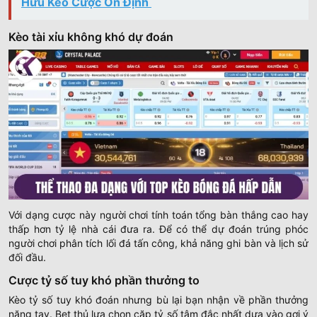
Hữu Kèo Cược Ổn Định
Kèo tài xỉu không khó dự đoán
Với dạng cược này người chơi tính toán tổng bàn thắng cao hay
thấp hơn tỷ lệ nhà cái đưa ra. Để có thể dự đoán trúng phóc
người chơi phân tích lối đá tấn công, khả năng ghi bàn và lịch sử
đối đầu.
Cược tỷ số tuy khó phần thưởng to
Kèo tỷ số tuy khó đoán nhưng bù lại bạn nhận về phần thưởng
nặng tay. Bet thủ lựa chọn cặp tỷ số tâm đắc nhất dựa vào gợi ý