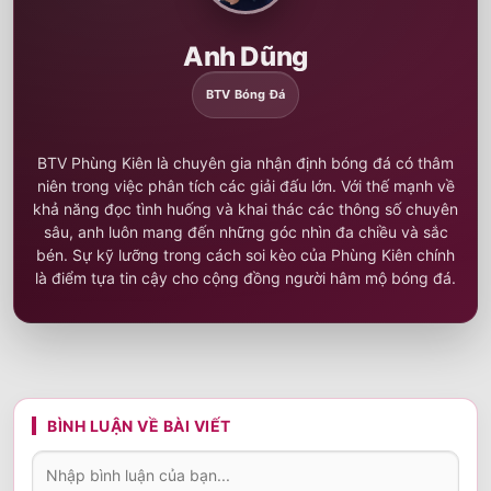
Anh Dũng
BTV Phùng Kiên là chuyên gia nhận định bóng đá có thâm
niên trong việc phân tích các giải đấu lớn. Với thế mạnh về
khả năng đọc tình huống và khai thác các thông số chuyên
sâu, anh luôn mang đến những góc nhìn đa chiều và sắc
bén. Sự kỹ lưỡng trong cách soi kèo của Phùng Kiên chính
là điểm tựa tin cậy cho cộng đồng người hâm mộ bóng đá.
BÌNH LUẬN VỀ BÀI VIẾT