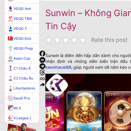
VĐQG Anh
Sunwin – Không Gia
VĐQG TBN
Tin Cậy
VĐQG Ý
Rate this post
VĐQG Đức
VĐQG Pháp
Sunwin là điểm đến hấp dẫn dành cho người t
Asian Cup
nhận định và những diễn biến trận đấu t
keonhacai88
,
giúp người xem dễ nắm kèo và
C1 Châu Á
C2 Châu Âu
Libertadores
Saudi Pro
MLS
V.League 1