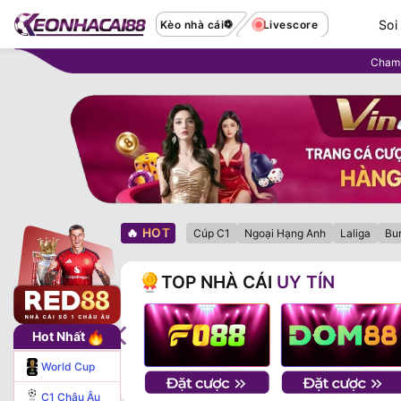
Bỏ
Soi
Kèo nhà cái
Livescore
qua
nội
Champ
dung
🔥
HOT
Cúp C1
Ngoại Hạng Anh
Laliga
Bu
TOP NHÀ CÁI
UY TÍN
Hot Nhất
World Cup
C1 Châu Âu