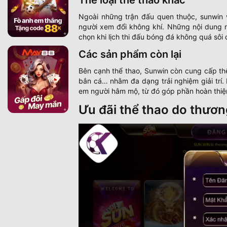
Thể loại thể thao khác
Ngoài những trận đấu quen thuộc, sunwin 
người xem đổi không khí. Những nội dung 
chọn khi lịch thi đấu bóng đá không quá sôi
Các sản phẩm còn lại
Bên cạnh thể thao, Sunwin còn cung cấp th
bắn cá… nhằm đa dạng trải nghiệm giải trí.
em người hâm mộ, từ đó góp phần hoàn thiện h
Ưu đãi thể thao do thươn