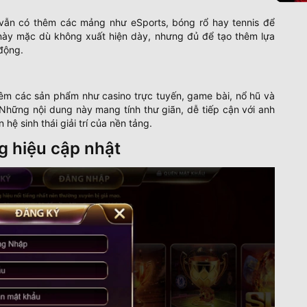
vẫn có thêm các mảng như eSports, bóng rổ hay tennis để
này mặc dù không xuất hiện dày, nhưng đủ để tạo thêm lựa
 động.
êm các sản phẩm như casino trực tuyến, game bài, nổ hũ và
 Những nội dung này mang tính thư giãn, dễ tiếp cận với anh
ệ sinh thái giải trí của nền tảng.
g hiệu cập nhật