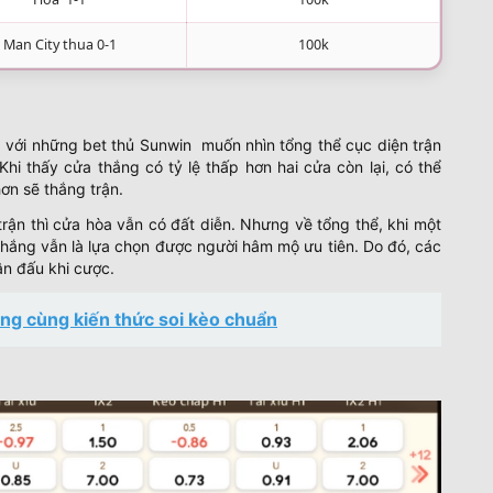
Man City thua 0-1
100k
 với những bet thủ Sunwin muốn nhìn tổng thể cục diện trận
i thấy cửa thắng có tỷ lệ thấp hơn hai cửa còn lại, có thể
ơn sẽ thắng trận.
trận thì cửa hòa vẫn có đất diễn. Nhưng về tổng thể, khi một
 thắng vẫn là lựa chọn được người hâm mộ ưu tiên. Do đó, các
ận đấu khi cược.
àng cùng kiến thức soi kèo chuẩn