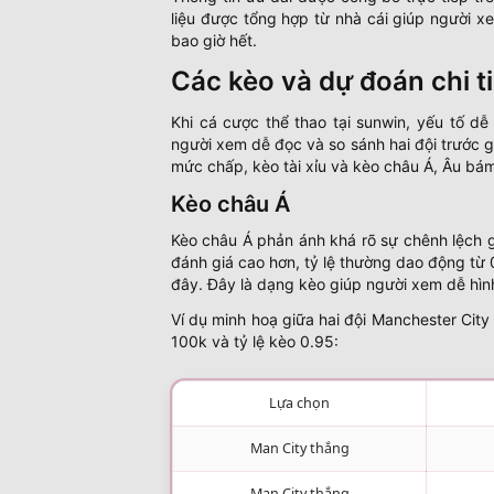
liệu được tổng hợp từ nhà cái giúp người xe
bao giờ hết.
Các kèo và dự đoán chi ti
Khi cá cược thể thao tại sunwin, yếu tố dễ
người xem dễ đọc và so sánh hai đội trước 
mức chấp, kèo tài xỉu và kèo châu Á, Âu bám
Kèo châu Á
Kèo châu Á phản ánh khá rõ sự chênh lệch g
đánh giá cao hơn, tỷ lệ thường dao động từ 0
đây. Đây là dạng kèo giúp người xem dễ hìn
Ví dụ minh hoạ giữa hai đội Manchester City
100k và tỷ lệ kèo 0.95:
Lựa chọn
Man City thắng
Man City thắng