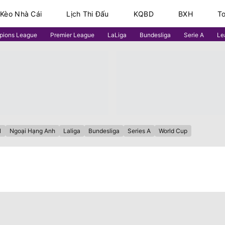
 Kèo Nhà Cái
Lịch Thi Đấu
KQBD
BXH
To
ions League
Premier League
LaLiga
Bundesliga
Serie A
Le
1
Ngoại Hạng Anh
Laliga
Bundesliga
Series A
World Cup