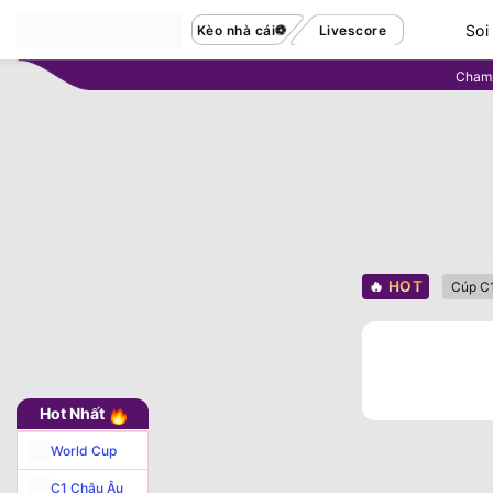
Bỏ
Soi
Kèo nhà cái
Livescore
qua
nội
Champ
dung
🔥
HOT
Cúp C
Hot Nhất
World Cup
C1 Châu Âu