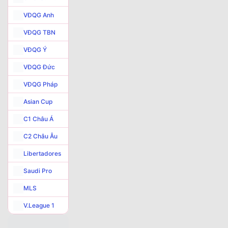
VĐQG Anh
VĐQG TBN
VĐQG Ý
VĐQG Đức
VĐQG Pháp
Asian Cup
C1 Châu Á
C2 Châu Âu
Libertadores
Saudi Pro
MLS
V.League 1