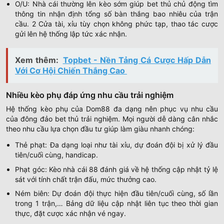
O/U: Nhà cái thường lên kèo sớm giúp bet thủ chủ động tìm
thông tin nhận định tổng số bàn thắng bao nhiêu của trận
cầu. 2 Cửa tài, xỉu tùy chọn không phức tạp, thao tác cược
gửi lên hệ thống lập tức xác nhận.
Xem thêm:
Topbet - Nền Tảng Cá Cược Hấp Dẫn
Với Cơ Hội Chiến Thắng Cao
Nhiều kèo phụ đáp ứng nhu cầu trải nghiệm
Hệ thống kèo phụ của Dom88 đa dạng nên phục vụ nhu cầu
của đông đảo bet thủ trải nghiệm. Mọi người dễ dàng cân nhắc
theo nhu cầu lựa chọn đầu tư giúp làm giàu nhanh chóng:
Thẻ phạt: Đa dạng loại như tài xỉu, dự đoán đội bị xử lý đầu
tiên/cuối cùng, handicap.
Phạt góc: Kèo nhà cái 88 đánh giá về hệ thống cập nhật tỷ lệ
sát với tính chất trận đấu, mức thưởng cao.
Ném biên: Dự đoán đội thực hiện đầu tiên/cuối cùng, số lần
trong 1 trận,… Bảng dữ liệu cập nhật liên tục theo thời gian
thực, đặt cược xác nhận vé ngay.