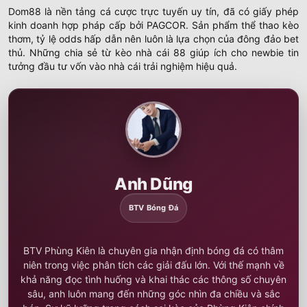
Dom88 là nền tảng cá cược trực tuyến uy tín, đã có giấy phép
kinh doanh hợp pháp cấp bởi PAGCOR. Sản phẩm thể thao kèo
thơm, tỷ lệ odds hấp dẫn nên luôn là lựa chọn của đông đảo bet
thủ. Những chia sẻ từ kèo nhà cái 88 giúp ích cho newbie tin
tưởng đầu tư vốn vào nhà cái trải nghiệm hiệu quả.
Anh Dũng
BTV Phùng Kiên là chuyên gia nhận định bóng đá có thâm
niên trong việc phân tích các giải đấu lớn. Với thế mạnh về
khả năng đọc tình huống và khai thác các thông số chuyên
sâu, anh luôn mang đến những góc nhìn đa chiều và sắc