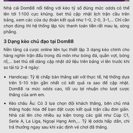
Nhà cái Dom88 nổi tiếng với kèo tỷ số đúng mức odds có thể
lên tới 1:100 cực khủng. bet thủ cập nhật lịch trận cầu trên
bảng, xem các cửa dự đoán kết quả như 1-0, 2-0, 3-1,… Chỉ cần
chọn đúng thì hệ thống lập tức thanh toán tiền rất mau lẹ, sòng
phẳng.
3 Dạng kèo chủ đạo tại Dom88
Nền tảng cá cược online liên tục thiết lập 3 dạng kèo chính cho
hàng nghìn trận đấu trong đủ môn như bóng đá, quần vợt, bóng
rổ,… bet thủ dễ dàng cập nhật dữ liệu trên bảng vì lên trước khi
so tài từ 2-4 ngày:
Handicap: Tỷ lệ chấp bàn thắng sát với thực tế, hệ thống dựa
trên 5-10 trận gần nhất có kết quả ra sao để cập nhật.
Dom88 ra mức odds cao, tối ưu lợi nhuận cho lượt cược
thắng của anh em.
Kèo châu Âu: Có 3 lựa chọn đội khách thắng, bên chủ nhà
thắng hoặc hòa để bạn đặt cược kết quả trận cầu đơn giản.
Nhà cái lên cho nhiều sự kiện trong các giải như Cúp C1,
Serie A, La Liga, Ngoại Hạng Anh,… Tỷ lệ odds hấp dẫn, chi
trả thưởng ngay sau khi xác định vé chơi đã thắng.