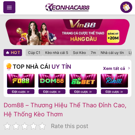
Bỏ
qua
nội
dung
🔥
HOT
Cúp C1
Kèo nhà cái 5
Soi Kèo
7m
Nhà cái uy tín
Lịc
TOP NHÀ CÁI
UY TÍN
Xem tất cả
Dom88 – Thương Hiệu Thể Thao Đỉnh Cao,
Hệ Thống Kèo Thơm
Rate this post