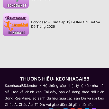
Bongdaso – Truy Cập Tỷ Lệ Kèo Chi Tiết Và
Dễ Trúng 2026
THƯƠNG HIỆU: KEONHACAI88
Keonhacai88.london - Hệ thống cập nhật tỷ lệ kèo nhà cái
siêu tốc và chính xác. Tại đây, bạn dễ dàng theo dõi biến
động Real-time, so sánh dữ liệu giữa các sàn lớn và soi kèo
Châu Á, Châu Âu, Tài Xỉu với giao diện tối giản, dễ hiểu.